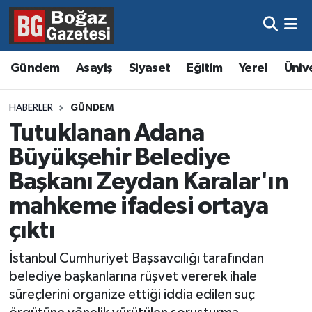
Asayiş
Hava Durumu
Gündem
Asayiş
Siyaset
Eğitim
Yerel
Üniv
Eğitim
Trafik Durumu
HABERLER
GÜNDEM
Ekonomi
Süper Lig Puan Durumu ve Fikstür
Tutuklanan Adana
Büyükşehir Belediye
Gündem
Tüm Manşetler
Başkanı Zeydan Karalar'ın
Kültür ve Sanat
Son Dakika Haberleri
mahkeme ifadesi ortaya
çıktı
Magazin
Haber Arşivi
İstanbul Cumhuriyet Başsavcılığı tarafından
Resmi İlanlar
belediye başkanlarına rüşvet vererek ihale
süreçlerini organize ettiği iddia edilen suç
Sağlık