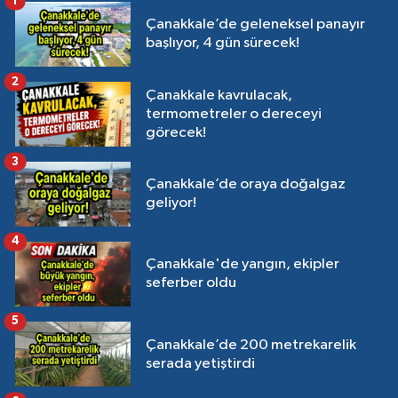
1
Çanakkale’de geleneksel panayır
başlıyor, 4 gün sürecek!
2
Çanakkale kavrulacak,
termometreler o dereceyi
görecek!
3
Çanakkale’de oraya doğalgaz
geliyor!
4
Çanakkale'de yangın, ekipler
seferber oldu
5
Çanakkale’de 200 metrekarelik
serada yetiştirdi