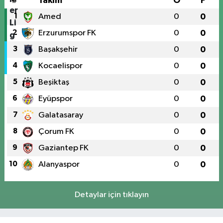
#
Takım
O
P
1
Amed
0
0
2
Erzurumspor FK
0
0
3
Başakşehir
0
0
4
Kocaelispor
0
0
5
Beşiktaş
0
0
6
Eyüpspor
0
0
7
Galatasaray
0
0
8
Çorum FK
0
0
9
Gaziantep FK
0
0
10
Alanyaspor
0
0
Detaylar için tıklayın