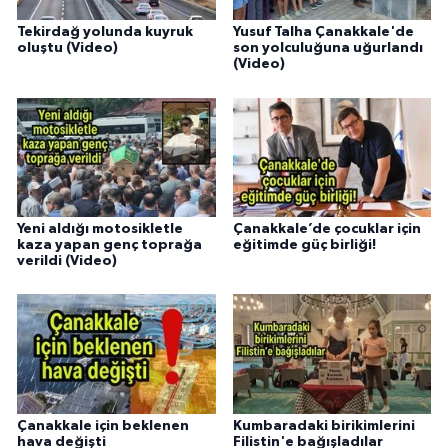
Tekirdağ yolunda kuyruk
Yusuf Talha Çanakkale'de
oluştu (Video)
son yolculuğuna uğurlandı
(Video)
Yeni aldığı motosikletle
Çanakkale’de çocuklar için
kaza yapan genç toprağa
eğitimde güç birliği!
verildi (Video)
Çanakkale için beklenen
Kumbaradaki birikimlerini
hava değişti
Filistin'e bağışladılar