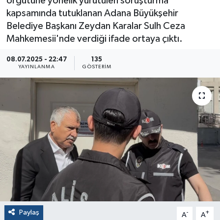
örgütüne yönelik yürütülen soruşturma
kapsamında tutuklanan Adana Büyükşehir
Belediye Başkanı Zeydan Karalar Sulh Ceza
Mahkemesii'nde verdiği ifade ortaya çıktı.
08.07.2025 - 22:47
135
YAYINLANMA
GÖSTERIM
Paylaş
-
+
A
A