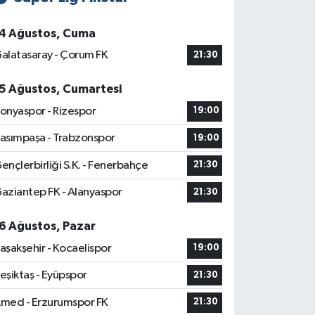
4 Ağustos, Cuma
alatasaray - Çorum FK
21:30
5 Ağustos, Cumartesi
onyaspor - Rizespor
19:00
asımpaşa - Trabzonspor
19:00
ençlerbirliği S.K. - Fenerbahçe
21:30
aziantep FK - Alanyaspor
21:30
6 Ağustos, Pazar
aşakşehir - Kocaelispor
19:00
eşiktaş - Eyüpspor
21:30
med - Erzurumspor FK
21:30