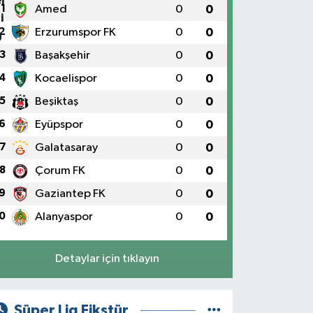
1
Amed
0
0
2
Erzurumspor FK
0
0
3
Başakşehir
0
0
4
Kocaelispor
0
0
5
Beşiktaş
0
0
6
Eyüpspor
0
0
7
Galatasaray
0
0
8
Çorum FK
0
0
9
Gaziantep FK
0
0
0
Alanyaspor
0
0
Detaylar için tıklayın
Süper Lig Fikstür