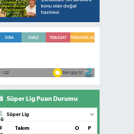
konu olan doğal
hazinesi
Süper Lig Puan Durumu
Süper Lig
#
Takım
O
P