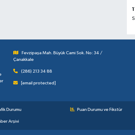
1
S
Fevzipaşa Mah. Büyük Cami Sok. No: 34 /
Çanakkale
(286) 213 34 88
e
er
[email protected]
afik Durumu
Puan Durumu ve Fikstür
ber Arşivi