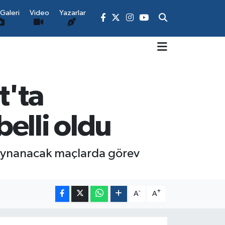
Galeri
Video
Yazarlar
t'ta
elli oldu
 oynanacak maçlarda görev
-
+
A
A