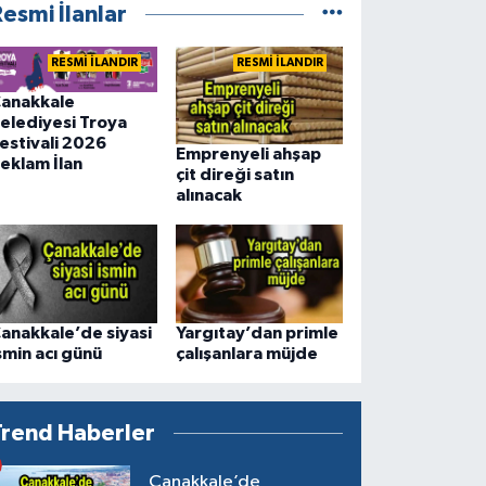
esmi İlanlar
RESMİ İLANDIR
RESMİ İLANDIR
anakkale
elediyesi Troya
estivali 2026
Emprenyeli ahşap
eklam İlan
çit direği satın
alınacak
anakkale’de siyasi
Yargıtay’dan primle
smin acı günü
çalışanlara müjde
Trend Haberler
Çanakkale’de