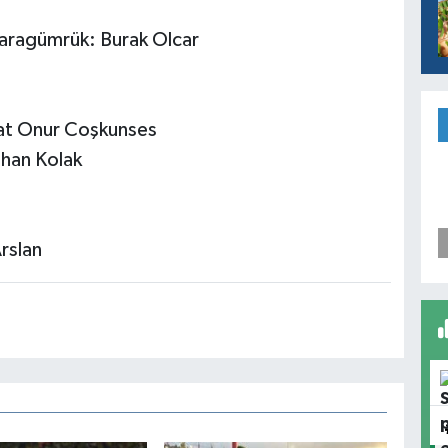
aragümrük: Burak Olcar
şat Onur Coşkunses
han Kolak
rslan