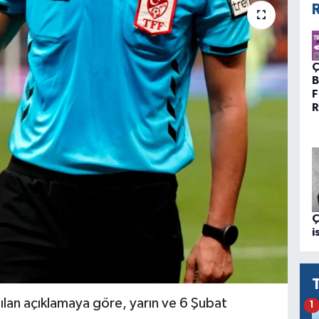
R
Ç
B
F
R
Ç
i
lan açıklamaya göre, yarın ve 6 Şubat
1