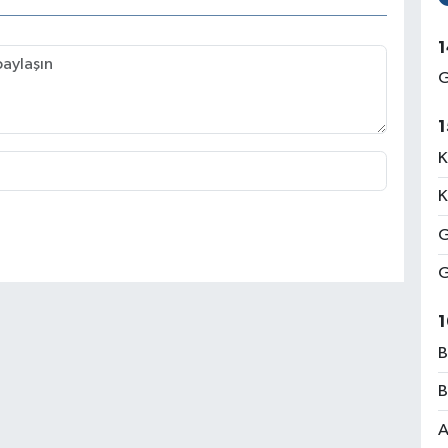
1
G
1
K
K
G
G
1
B
B
A