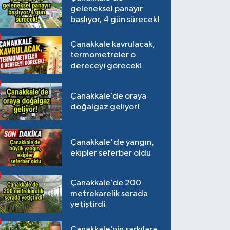
geleneksel panayır
başlıyor, 4 gün sürecek!
Çanakkale kavrulacak,
termometreler o
dereceyi görecek!
Çanakkale’de oraya
doğalgaz geliyor!
Çanakkale'de yangın,
ekipler seferber oldu
Çanakkale’de 200
metrekarelik serada
yetiştirdi
Çanakkale’nin şarkılara