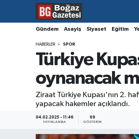
Asayiş
Hava Durumu
Gündem
Asayiş
Siyaset
Eğitim
Y
Eğitim
Trafik Durumu
HABERLER
SPOR
Türkiye Kupas
Ekonomi
Süper Lig Puan Durumu ve Fikstür
Gündem
Tüm Manşetler
oynanacak ma
Kültür ve Sanat
Son Dakika Haberleri
Ziraat Türkiye Kupası'nın 2. 
yapacak hakemler açıklandı.
Magazin
Haber Arşivi
04.02.2025 - 11:46
69
Resmi İlanlar
YAYINLANMA
GÖSTERIM
Sağlık