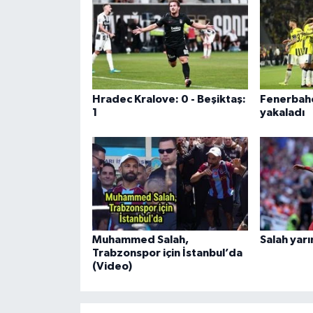
Hradec Kralove: 0 - Beşiktaş:
Fenerbahçe
1
yakaladı
Muhammed Salah,
Salah yarı
Trabzonspor için İstanbul’da
(Video)