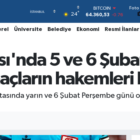
Foto 
BITCOIN
°
24
64.360,53
-0.76
DOLAR
47,7143
0.16
erel
Üniversite
Belediye
Ekonomi
Resmi İlanlar
EURO
55,0317
-0.02
STERLİN
ı'nda 5 ve 6 Şuba
64,2463
0.07
GRAM ALTIN
6574.81
1.44
çların hakemleri b
BİST100
13.887
64
haftasında yarın ve 6 Şubat Perşembe günü