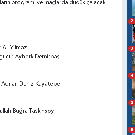
rın programı ve maçlarda düdük çalacak
2
Ali Yılmaz
3
gücü: Ayberk Demirbaş
4
: Adnan Deniz Kayatepe
5
llah Buğra Taşkınsoy
6