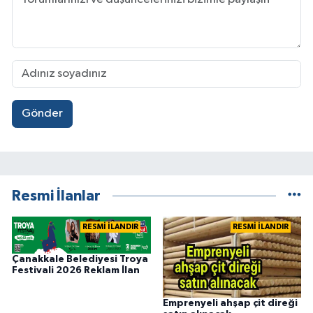
Gönder
Resmi İlanlar
RESMİ İLANDIR
RESMİ İLANDIR
Çanakkale Belediyesi Troya
Festivali 2026 Reklam İlan
Emprenyeli ahşap çit direği