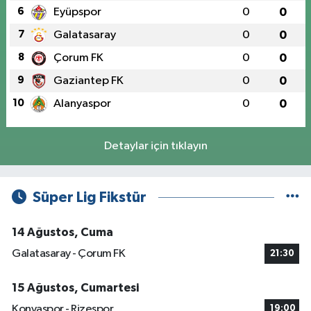
6
Eyüpspor
0
0
7
Galatasaray
0
0
8
Çorum FK
0
0
9
Gaziantep FK
0
0
10
Alanyaspor
0
0
Detaylar için tıklayın
Süper Lig Fikstür
14 Ağustos, Cuma
Galatasaray - Çorum FK
21:30
15 Ağustos, Cumartesi
Konyaspor - Rizespor
19:00