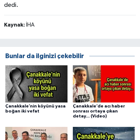
dedi.
Kaynak:
İHA
Bunlar da ilginizi çekebilir
Çanakkale’nin köyünü yasa
Çanakkale’de acı haber
boğan iki vefat
sonrası ortaya çıkan
detay... (Video)