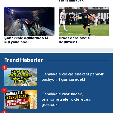
satın alınacak
Çanakkale açıklarında 14
Hradec Kralove: 0 -
kişi yakalandı
Beşiktaş: 1
Trend Haberler
1
Çanakkale’de geleneksel panayır
başlıyor, 4 gün sürecek!
2
Çanakkale kavrulacak,
termometreler o dereceyi
görecek!
3