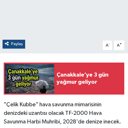
Paylaş
-
+
A
A
Çanakkale’ye 3 gün
yağmur geliyor
"Çelik Kubbe" hava savunma mimarisinin
denizdeki uzantısı olacak TF-2000 Hava
Savunma Harbi Muhribi, 2028'de denize inecek.