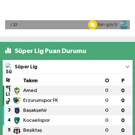
Süper Lig Puan Durumu
Süper Lig
#
Takım
O
P
1
Amed
0
0
2
Erzurumspor FK
0
0
3
Başakşehir
0
0
4
Kocaelispor
0
0
5
Beşiktaş
0
0