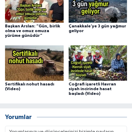
Başkan Arslan: “Gün, birlik
Çanakkale’ye 3 gün yağmur
olma ve omuz omuza
geliyor
yürüme günüdür”
Sertifikalı nohut hasadı
Coğrafi işaretli Havran
(Video)
siyah incirinde hasat
başladı (Video)
Yorumlar