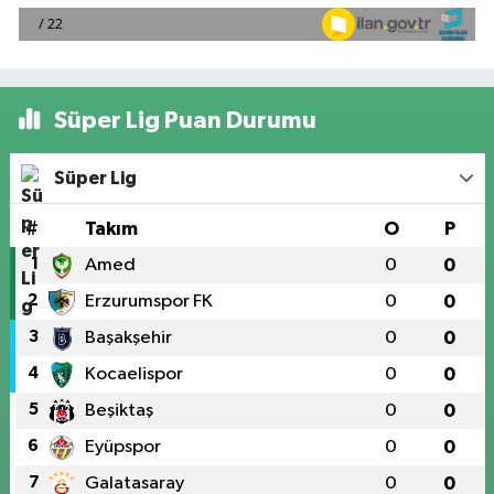
Süper Lig Puan Durumu
Süper Lig
#
Takım
O
P
1
Amed
0
0
2
Erzurumspor FK
0
0
3
Başakşehir
0
0
4
Kocaelispor
0
0
5
Beşiktaş
0
0
6
Eyüpspor
0
0
7
Galatasaray
0
0