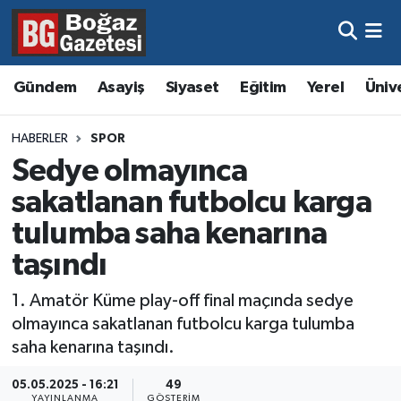
Asayiş
Hava Durumu
Gündem
Asayiş
Siyaset
Eğitim
Yerel
Üniv
Eğitim
Trafik Durumu
HABERLER
SPOR
Ekonomi
Süper Lig Puan Durumu ve Fikstür
Sedye olmayınca
sakatlanan futbolcu karga
Gündem
Tüm Manşetler
tulumba saha kenarına
Kültür ve Sanat
Son Dakika Haberleri
taşındı
Magazin
Haber Arşivi
1. Amatör Küme play-off final maçında sedye
olmayınca sakatlanan futbolcu karga tulumba
Resmi İlanlar
saha kenarına taşındı.
Sağlık
05.05.2025 - 16:21
49
YAYINLANMA
GÖSTERIM