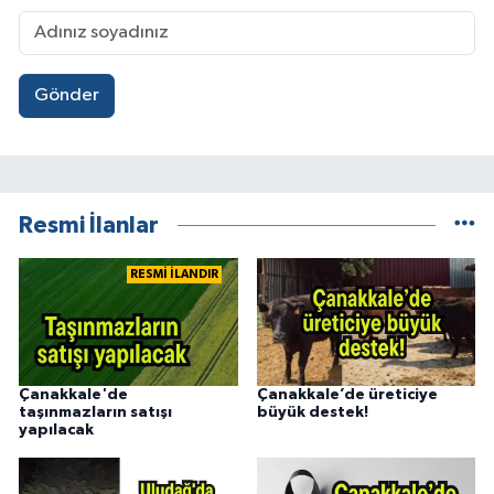
Gönder
Resmi İlanlar
RESMİ İLANDIR
Çanakkale'de
Çanakkale’de üreticiye
taşınmazların satışı
büyük destek!
yapılacak