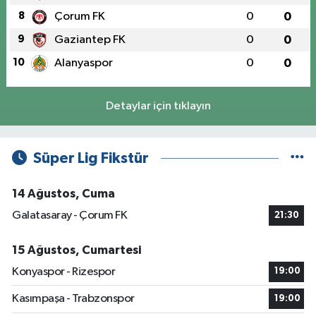
8
Çorum FK
0
0
9
Gaziantep FK
0
0
10
Alanyaspor
0
0
Detaylar için tıklayın
Süper Lig Fikstür
14 Ağustos, Cuma
Galatasaray - Çorum FK
21:30
15 Ağustos, Cumartesi
Konyaspor - Rizespor
19:00
Kasımpaşa - Trabzonspor
19:00