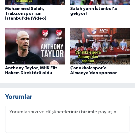
Muhammed Salah,
Salah yarın İstanbul'a
Trabzonspor için
geliyor!
İstanbul’da (Video)
Anthony Taylor, MHK Elit
Çanakkalespor’a
Hakem Direktörü oldu
Almanya’dan sponsor
Yorumlar