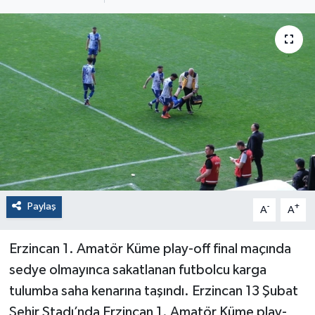
Paylaş
-
+
A
A
Erzincan 1. Amatör Küme play-off final maçında
sedye olmayınca sakatlanan futbolcu karga
tulumba saha kenarına taşındı. Erzincan 13 Şubat
Şehir Stadı’nda Erzincan 1. Amatör Küme play-