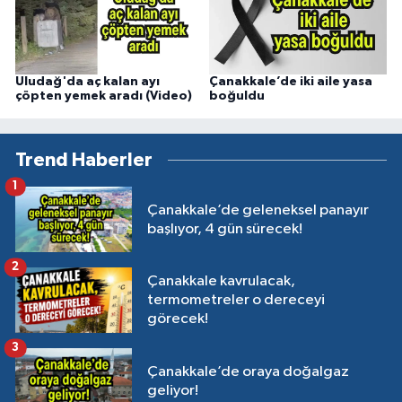
Uludağ'da aç kalan ayı
Çanakkale’de iki aile yasa
çöpten yemek aradı (Video)
boğuldu
Trend Haberler
1
Çanakkale’de geleneksel panayır
başlıyor, 4 gün sürecek!
2
Çanakkale kavrulacak,
termometreler o dereceyi
görecek!
3
Çanakkale’de oraya doğalgaz
geliyor!