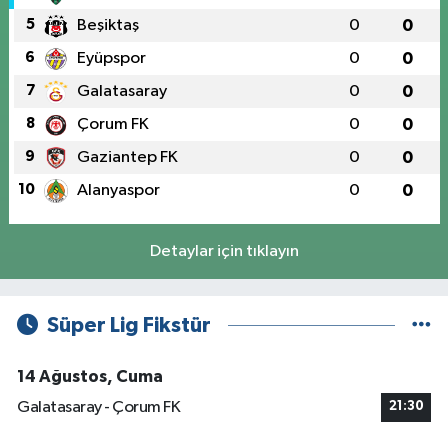
5
Beşiktaş
0
0
6
Eyüpspor
0
0
7
Galatasaray
0
0
8
Çorum FK
0
0
9
Gaziantep FK
0
0
10
Alanyaspor
0
0
Detaylar için tıklayın
Süper Lig Fikstür
14 Ağustos, Cuma
Galatasaray - Çorum FK
21:30