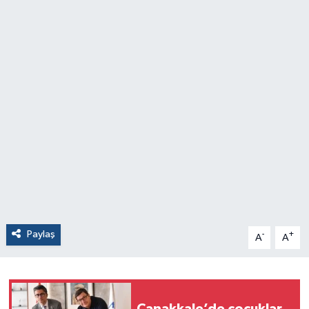
Paylaş
-
+
A
A