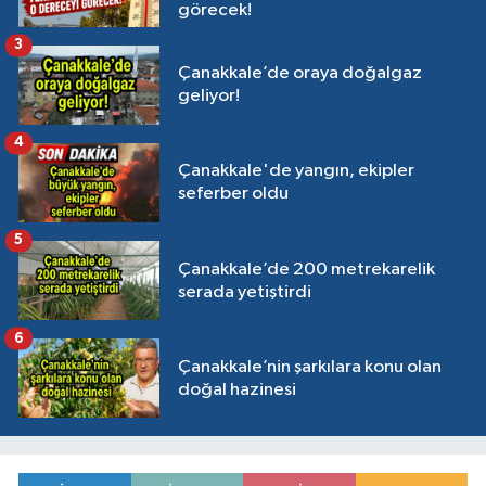
görecek!
3
Çanakkale’de oraya doğalgaz
geliyor!
4
Çanakkale'de yangın, ekipler
seferber oldu
5
Çanakkale’de 200 metrekarelik
serada yetiştirdi
6
Çanakkale’nin şarkılara konu olan
doğal hazinesi