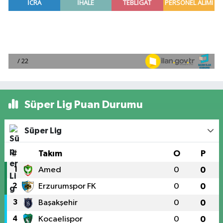
Süper Lig Puan Durumu
Süper Lig
#
Takım
O
P
1
Amed
0
0
2
Erzurumspor FK
0
0
3
Başakşehir
0
0
4
Kocaelispor
0
0