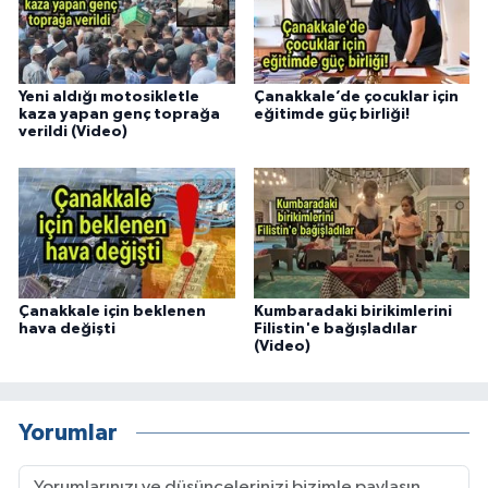
Yeni aldığı motosikletle
Çanakkale’de çocuklar için
kaza yapan genç toprağa
eğitimde güç birliği!
verildi (Video)
Çanakkale için beklenen
Kumbaradaki birikimlerini
hava değişti
Filistin'e bağışladılar
(Video)
Yorumlar