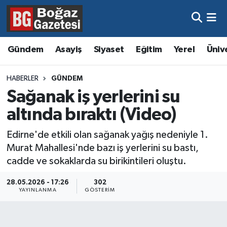
Asayiş
Hava Durumu
Gündem
Asayiş
Siyaset
Eğitim
Yerel
Üniv
Eğitim
Trafik Durumu
HABERLER
GÜNDEM
Ekonomi
Süper Lig Puan Durumu ve Fikstür
Sağanak iş yerlerini su
altında bıraktı (Video)
Gündem
Tüm Manşetler
Edirne'de etkili olan sağanak yağış nedeniyle 1.
Kültür ve Sanat
Son Dakika Haberleri
Murat Mahallesi'nde bazı iş yerlerini su bastı,
cadde ve sokaklarda su birikintileri oluştu.
Magazin
Haber Arşivi
28.05.2026 - 17:26
302
YAYINLANMA
GÖSTERIM
Resmi İlanlar
Sağlık