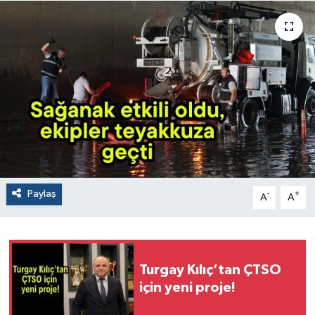
Paylaş
-
+
A
A
Turgay Kılıç’tan ÇTSO
için yeni proje!