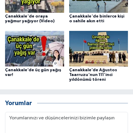
Çanakkale'de oraya
Çanakkale'de binlerce kişi
yağmur yağıyor (Video)
o sahile akın etti
Çanakkale’de üç gün yağış
Çanakkale’de Ağustos
var!
Taarruzu'nun 111’inci
yıldönümü töreni
Yorumlar