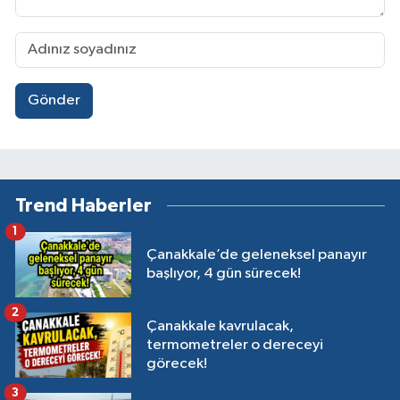
Gönder
Trend Haberler
1
Çanakkale’de geleneksel panayır
başlıyor, 4 gün sürecek!
2
Çanakkale kavrulacak,
termometreler o dereceyi
görecek!
3