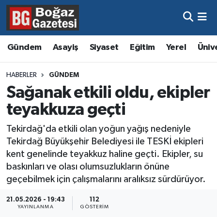
Asayiş
Hava Durumu
Gündem
Asayiş
Siyaset
Eğitim
Yerel
Üniv
Eğitim
Trafik Durumu
HABERLER
GÜNDEM
Ekonomi
Süper Lig Puan Durumu ve Fikstür
Sağanak etkili oldu, ekipler
teyakkuza geçti
Gündem
Tüm Manşetler
Tekirdağ'da etkili olan yoğun yağış nedeniyle
Kültür ve Sanat
Son Dakika Haberleri
Tekirdağ Büyükşehir Belediyesi ile TESKİ ekipleri
kent genelinde teyakkuz haline geçti. Ekipler, su
Magazin
Haber Arşivi
baskınları ve olası olumsuzlukların önüne
geçebilmek için çalışmalarını aralıksız sürdürüyor.
Resmi İlanlar
21.05.2026 - 19:43
112
YAYINLANMA
GÖSTERIM
Sağlık