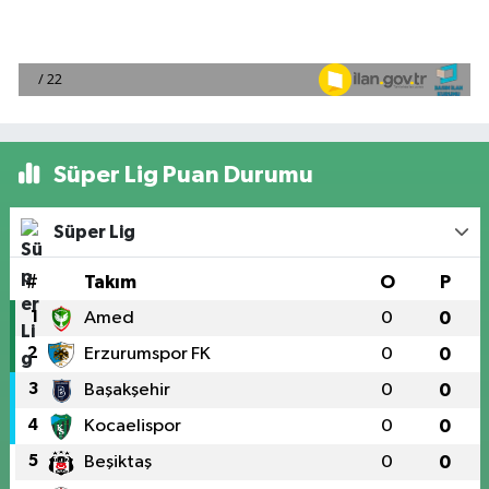
Süper Lig Puan Durumu
Süper Lig
#
Takım
O
P
1
Amed
0
0
2
Erzurumspor FK
0
0
3
Başakşehir
0
0
4
Kocaelispor
0
0
5
Beşiktaş
0
0