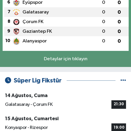
6
Eyüpspor
0
0
7
Galatasaray
0
0
8
Çorum FK
0
0
9
Gaziantep FK
0
0
10
Alanyaspor
0
0
Detaylar için tıklayın
Süper Lig Fikstür
14 Ağustos, Cuma
Galatasaray - Çorum FK
21:30
15 Ağustos, Cumartesi
Konyaspor - Rizespor
19:00