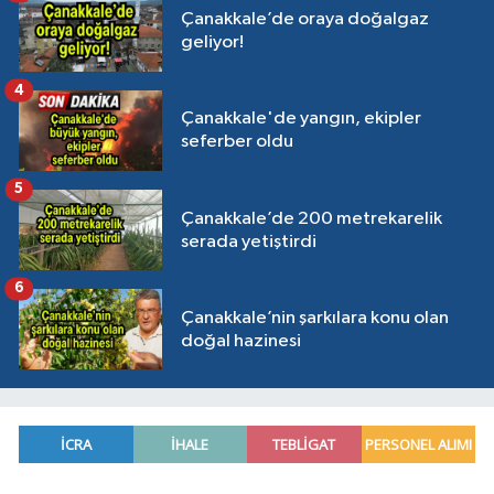
Çanakkale’de oraya doğalgaz
geliyor!
4
Çanakkale'de yangın, ekipler
seferber oldu
5
Çanakkale’de 200 metrekarelik
serada yetiştirdi
6
Çanakkale’nin şarkılara konu olan
doğal hazinesi