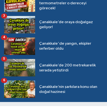
termometreler o dereceyi
görecek!
3
Çanakkale’de oraya doğalgaz
geliyor!
4
Çanakkale'de yangın, ekipler
seferber oldu
5
Çanakkale’de 200 metrekarelik
serada yetiştirdi
6
Çanakkale’nin şarkılara konu olan
doğal hazinesi