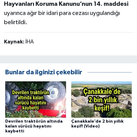
Hayvanları Koruma Kanunu’nun 14. maddesi
uyarınca ağır bir idari para cezası uygulandığı
belirtildi.
Kaynak:
İHA
Bunlar da ilginizi çekebilir
Devrilen traktörün altında
Çanakkale’de 2 bin yıllık
kalan sürücü hayatını
keşif! (Video)
kaybetti