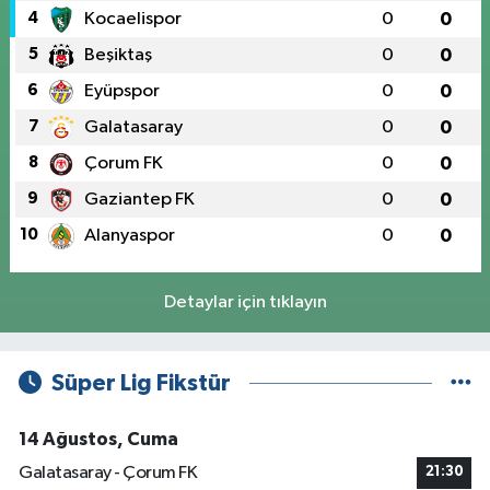
4
Kocaelispor
0
0
5
Beşiktaş
0
0
6
Eyüpspor
0
0
7
Galatasaray
0
0
8
Çorum FK
0
0
9
Gaziantep FK
0
0
10
Alanyaspor
0
0
Detaylar için tıklayın
Süper Lig Fikstür
14 Ağustos, Cuma
Galatasaray - Çorum FK
21:30