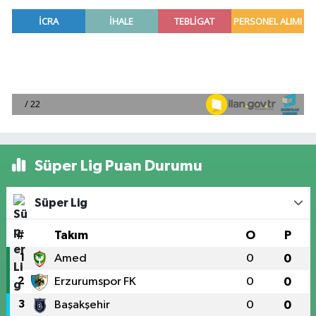
Süper Lig Puan Durumu
Süper Lig
#
Takım
O
P
1
Amed
0
0
2
Erzurumspor FK
0
0
3
Başakşehir
0
0