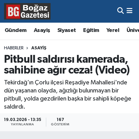
Asayiş
Hava Durumu
Gündem
Asayiş
Siyaset
Eğitim
Yerel
Üniv
Eğitim
Trafik Durumu
HABERLER
ASAYIŞ
Ekonomi
Süper Lig Puan Durumu ve Fikstür
Pitbull saldırısı kamerada,
sahibine ağır ceza! (Video)
Gündem
Tüm Manşetler
Tekirdağ'ın Çorlu ilçesi Reşadiye Mahallesi'nde
Kültür ve Sanat
Son Dakika Haberleri
dün yaşanan olayda, ağızlığı bulunmayan bir
pitbull, yolda gezdirilen başka bir sahipli köpeğe
Magazin
Haber Arşivi
saldırdı.
Resmi İlanlar
19.03.2026 - 13:35
167
YAYINLANMA
GÖSTERIM
Sağlık