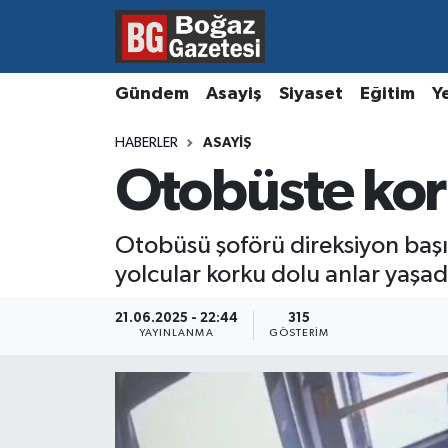
Asayiş
Hava Durumu
Gündem
Asayiş
Siyaset
Eğitim
Y
Eğitim
Trafik Durumu
HABERLER
ASAYIŞ
Otobüste kor
Ekonomi
Süper Lig Puan Durumu ve Fikstür
Gündem
Tüm Manşetler
Otobüsü şoförü direksiyon başınd
yolcular korku dolu anlar yaşad
Kültür ve Sanat
Son Dakika Haberleri
21.06.2025 - 22:44
315
Magazin
Haber Arşivi
YAYINLANMA
GÖSTERIM
Resmi İlanlar
Sağlık