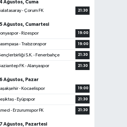
4 Ağustos, Cuma
alatasaray - Çorum FK
21:30
5 Ağustos, Cumartesi
onyaspor - Rizespor
19:00
asımpaşa - Trabzonspor
19:00
ençlerbirliği S.K. - Fenerbahçe
21:30
aziantep FK - Alanyaspor
21:30
6 Ağustos, Pazar
aşakşehir - Kocaelispor
19:00
eşiktaş - Eyüpspor
21:30
med - Erzurumspor FK
21:30
7 Ağustos, Pazartesi