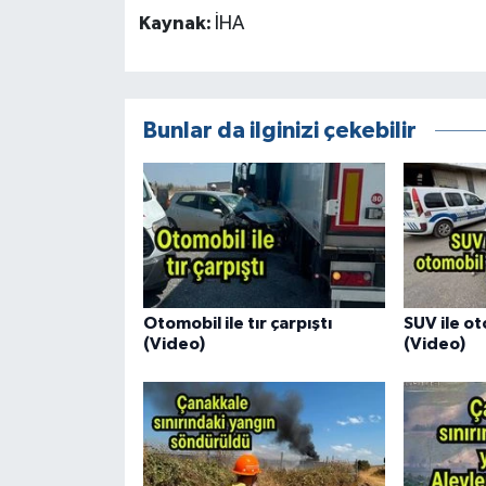
Kaynak:
İHA
Bunlar da ilginizi çekebilir
Otomobil ile tır çarpıştı
SUV ile ot
(Video)
(Video)