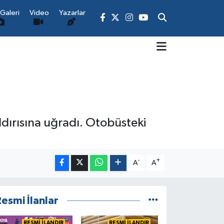
Galeri
Video
Yazarlar
aldırısına uğradı. Otobüsteki
-
+
A
A
esmi İlanlar
RESMİ İLANDIR
RESMİ İLANDIR