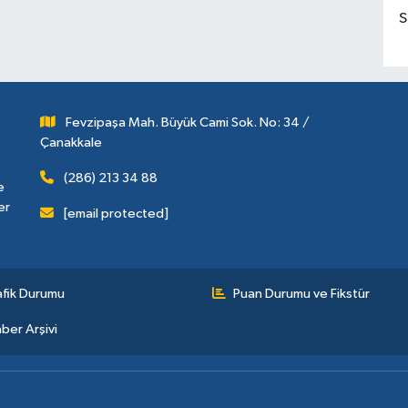
S
Fevzipaşa Mah. Büyük Cami Sok. No: 34 /
Çanakkale
(286) 213 34 88
e
er
[email protected]
afik Durumu
Puan Durumu ve Fikstür
ber Arşivi