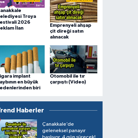
anakkale
elediyesi Troya
estivali 2026
Emprenyeli ahşap
eklam İlan
çit direği satın
alınacak
igara implant
Otomobil ile tır
aybının en büyük
çarpıştı (Video)
edenlerinden biri
Trend Haberler
Çanakkale’de
geleneksel panayır
başlıyor, 4 gün sürecek!