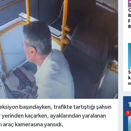
Ç
B
F
R
S
k
n
ksiyon başındayken, trafikte tartıştığı şahsın
1
lay yerinden kaçarken, ayaklarından yaralanan
arı araç kamerasına yansıdı.