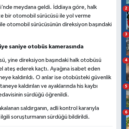
si’nde meydana geldi. İddiaya göre, halk
2
e bir otomobil sürücüsü ile yol verme
ile otomobil sürücüsünün direksiyon başındaki
3
saniye saniye otobüs kamerasında
ü, yine direksiyon başındaki halk otobüsü
4
el ateş ederek kaçtı. Ayağına isabet eden
eye kaldırıldı. O anlar ise otobüsteki güvenlik
aneye kaldırılan ve ayaklarında his kaybı
5
davisinin sürdüğü öğrenildi.
lanan saldırganın, adli kontrol kararıyla
6
ilgili soruşturmanın sürdüğü bildirildi.