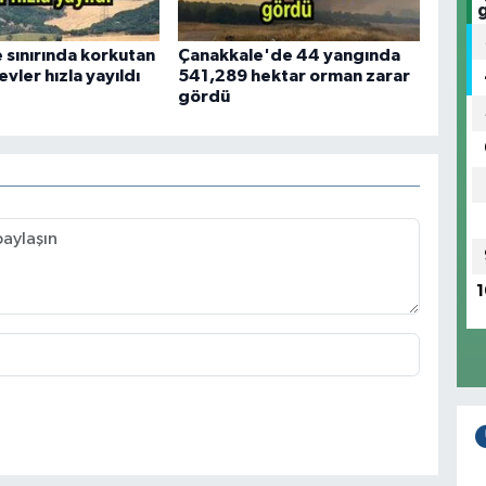
 sınırında korkutan
Çanakkale'de 44 yangında
evler hızla yayıldı
541,289 hektar orman zarar
gördü
1