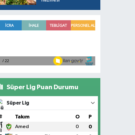
hazinesi
Süper Lig Puan Durumu
Süper Lig
#
Takım
O
P
1
Amed
0
0