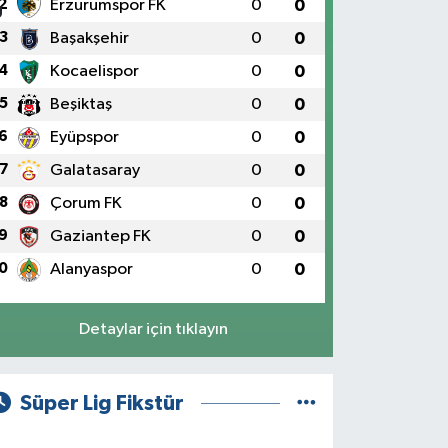
2
Erzurumspor FK
0
0
3
Başakşehir
0
0
4
Kocaelispor
0
0
5
Beşiktaş
0
0
6
Eyüpspor
0
0
7
Galatasaray
0
0
8
Çorum FK
0
0
9
Gaziantep FK
0
0
0
Alanyaspor
0
0
Detaylar için tıklayın
Süper Lig Fikstür