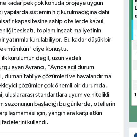
ine kadar pek çok konuda projeye uygun
zı yapılarda sistemin hiç kurulmadığına dahi
misafir kapasitesine sahip otellerde kabul
liği tesisatı, toplam inşaat maliyetinin
r yatırımla kurulabiliyor. Bu kadar düşük bir
çmek mümkün" diye konuştu.
 ilk kurulumun değil, uzun vadeli
vurgulayan Ayrancı, "Ayrıca acil durum
ri, duman tahliye çözümleri ve havalandırma
tekleyici çözümler çok önemli bir durumda.
, uluslararası standartlara uyum ve nitelikli
1
izm sezonunun başladığı bu günlerde, otellerin
karşılaşmaması için, yangınlara karşı etkin
fadelerini kullandı.