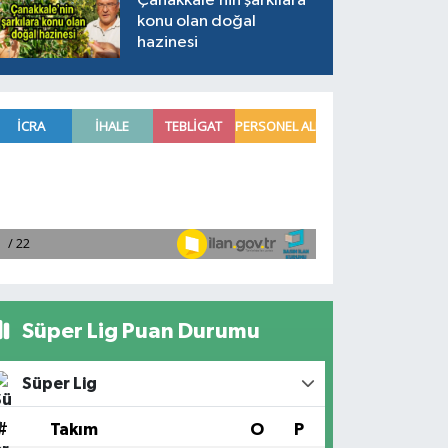
Çanakkale’nin şarkılara
konu olan doğal
hazinesi
Süper Lig Puan Durumu
Süper Lig
#
Takım
O
P