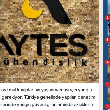
2
3
4
5
 ve mal kayıplarının yaşanmaması için yangın
i gerekiyor. Türkiye genelinde yapılan denetim
elerinde yangın güvenliği anlamında eksiklerin
6