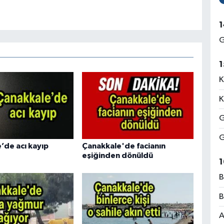
1
G
1
K
K
G
G
’de acı kayıp
Çanakkale'de facianın
eşiğinden dönüldü
1
B
B
A