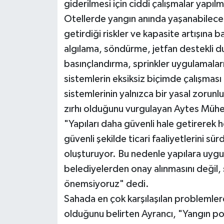
giderilmesi için ciddi çalışmalar yapıl
Otellerde yangın anında yaşanabilecek t
getirdiği riskler ve kapasite artışına b
algılama, söndürme, jetfan destekli d
basınçlandırma, sprinkler uygulamalar
sistemlerin eksiksiz biçimde çalışmas
sistemlerinin yalnızca bir yasal zorunlu
zırhı olduğunu vurgulayan Aytes Mühen
"Yapıları daha güvenli hale getirerek
güvenli şekilde ticari faaliyetlerini 
oluşturuyor. Bu nedenle yapılara uyg
belediyelerden onay alınmasını değil, 
önemsiyoruz" dedi.
Sahada en çok karşılaşılan problemle
olduğunu belirten Ayrancı, "Yangın p