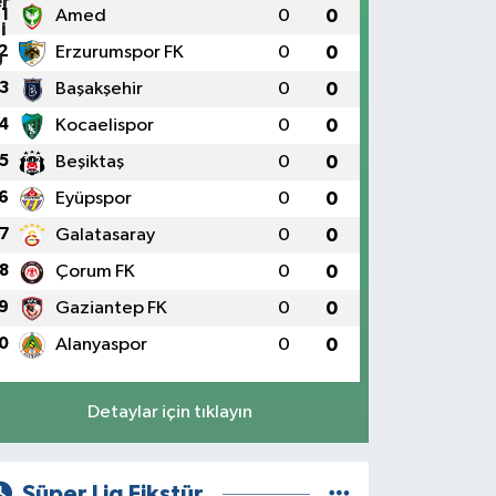
1
Amed
0
0
2
Erzurumspor FK
0
0
3
Başakşehir
0
0
4
Kocaelispor
0
0
5
Beşiktaş
0
0
6
Eyüpspor
0
0
7
Galatasaray
0
0
8
Çorum FK
0
0
9
Gaziantep FK
0
0
0
Alanyaspor
0
0
Detaylar için tıklayın
Süper Lig Fikstür