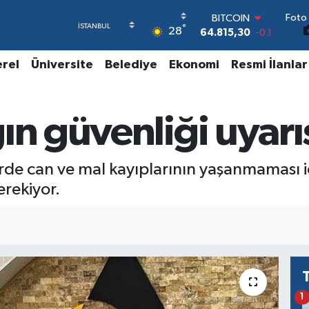
Foto 
BITCOIN
°
28
64.815,30
-0.1
DOLAR
47,7436
0.18
erel
Üniversite
Belediye
Ekonomi
Resmi İlanlar
EURO
55,2510
0.32
STERLİN
ın güvenliği uyarı
64,4811
0.38
GRAM ALTIN
6660.55
0
BİST100
rde can ve mal kayıplarının yaşanmaması i
13.779
-14
erekiyor.
1