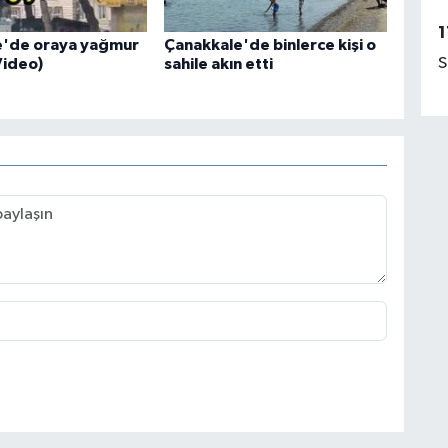
1
e'de oraya yağmur
Çanakkale'de binlerce kişi o
S
Video)
sahile akın etti