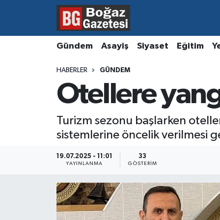
Asayiş
Hava Durumu
Gündem
Asayiş
Siyaset
Eğitim
Y
Eğitim
Trafik Durumu
HABERLER
GÜNDEM
Otellere yang
Ekonomi
Süper Lig Puan Durumu ve Fikstür
Gündem
Tüm Manşetler
Turizm sezonu başlarken otelle
sistemlerine öncelik verilmesi g
Kültür ve Sanat
Son Dakika Haberleri
19.07.2025 - 11:01
33
Magazin
Haber Arşivi
YAYINLANMA
GÖSTERIM
Resmi İlanlar
Sağlık