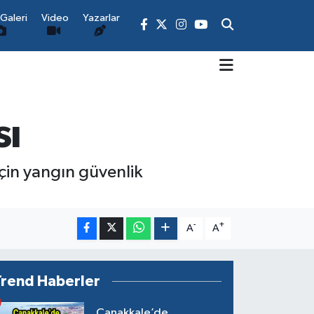
Galeri
Video
Yazarlar
sı
çin yangın güvenlik
-
+
A
A
Trend Haberler
Çanakkale’de