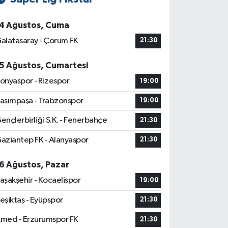
4 Ağustos, Cuma
alatasaray - Çorum FK
21:30
5 Ağustos, Cumartesi
onyaspor - Rizespor
19:00
asımpaşa - Trabzonspor
19:00
ençlerbirliği S.K. - Fenerbahçe
21:30
aziantep FK - Alanyaspor
21:30
6 Ağustos, Pazar
aşakşehir - Kocaelispor
19:00
eşiktaş - Eyüpspor
21:30
med - Erzurumspor FK
21:30