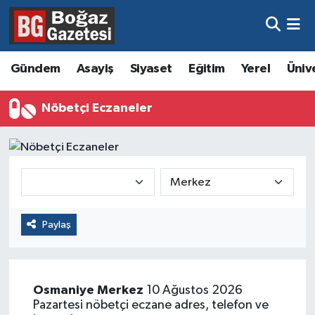
Asayiş
Hava Durumu
Gündem
Asayiş
Siyaset
Eğitim
Yerel
Üniv
Eğitim
Trafik Durumu
Nöbetçi Eczaneler
Ekonomi
Süper Lig Puan Durumu ve Fikstür
Gündem
Tüm Manşetler
Kültür ve Sanat
Son Dakika Haberleri
Paylaş
Magazin
Haber Arşivi
Resmi İlanlar
Osmaniye
Merkez
10 Ağustos 2026
Sağlık
Pazartesi nöbetçi eczane adres, telefon ve