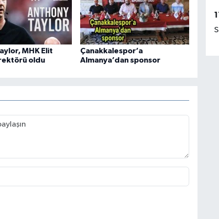
1
S
aylor, MHK Elit
Çanakkalespor’a
ektörü oldu
Almanya’dan sponsor