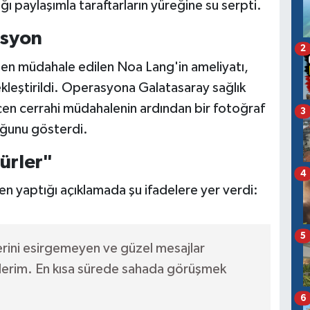
ı paylaşımla taraftarların yüreğine su serpti.
asyon
2
den müdahale edilen Noa Lang'in ameliyatı,
ekleştirildi. Operasyona Galatasaray sağlık
geçen cerrahi müdahalenin ardından bir fotoğraf
3
uğunu gösterdi.
ürler"
4
n yaptığı açıklamada şu ifadelere yer verdi:
5
erini esirgemeyen ve güzel mesajlar
erim. En kısa sürede sahada görüşmek
6