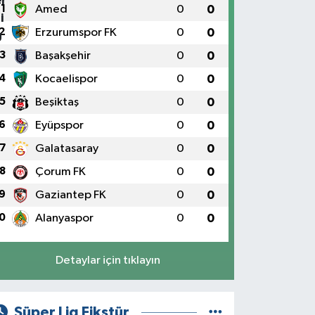
1
Amed
0
0
2
Erzurumspor FK
0
0
3
Başakşehir
0
0
4
Kocaelispor
0
0
5
Beşiktaş
0
0
6
Eyüpspor
0
0
7
Galatasaray
0
0
8
Çorum FK
0
0
9
Gaziantep FK
0
0
0
Alanyaspor
0
0
Detaylar için tıklayın
Süper Lig Fikstür