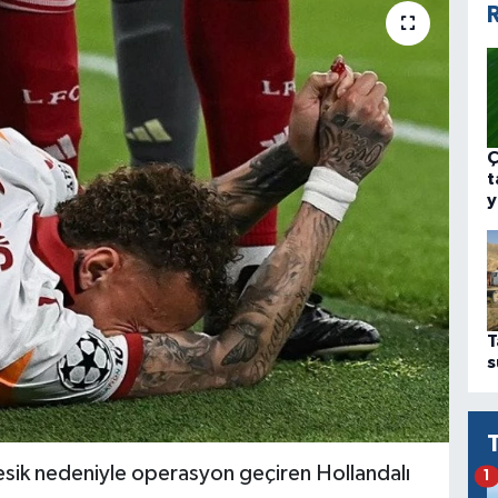
R
Ç
t
y
T
s
esik nedeniyle operasyon geçiren Hollandalı
1