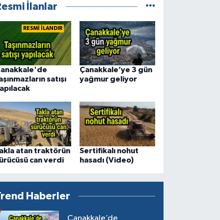
esmi İlanlar
RESMİ İLANDIR
anakkale'de
Çanakkale’ye 3 gün
aşınmazların satışı
yağmur geliyor
apılacak
akla atan traktörün
Sertifikalı nohut
ürücüsü can verdi
hasadı (Video)
Trend Haberler
Çanakkale’de