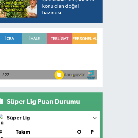
konu olan doğal
hazinesi
Süper Lig Puan Durumu
Süper Lig
#
Takım
O
P