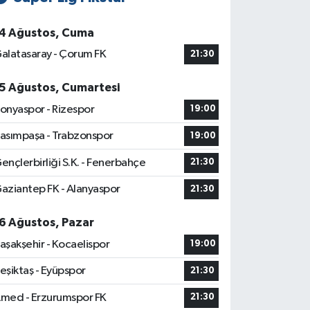
4 Ağustos, Cuma
alatasaray - Çorum FK
21:30
5 Ağustos, Cumartesi
onyaspor - Rizespor
19:00
asımpaşa - Trabzonspor
19:00
ençlerbirliği S.K. - Fenerbahçe
21:30
aziantep FK - Alanyaspor
21:30
6 Ağustos, Pazar
aşakşehir - Kocaelispor
19:00
eşiktaş - Eyüpspor
21:30
med - Erzurumspor FK
21:30