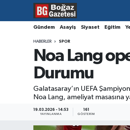
Asayiş
Hava Durumu
Gündem
Asayiş
Siyaset
Eğitim
Y
Eğitim
Trafik Durumu
HABERLER
SPOR
Noa Lang oper
Ekonomi
Süper Lig Puan Durumu ve Fikstür
Gündem
Tüm Manşetler
Durumu
Kültür ve Sanat
Son Dakika Haberleri
Galatasaray’ın UEFA Şampiyonla
Noa Lang, ameliyat masasına ya
Magazin
Haber Arşivi
19.03.2026 - 14:53
161
Resmi İlanlar
YAYINLANMA
GÖSTERIM
Sağlık