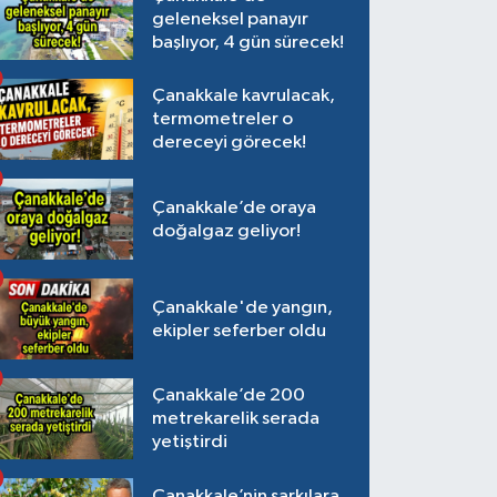
geleneksel panayır
başlıyor, 4 gün sürecek!
Çanakkale kavrulacak,
termometreler o
dereceyi görecek!
Çanakkale’de oraya
doğalgaz geliyor!
Çanakkale'de yangın,
ekipler seferber oldu
Çanakkale’de 200
metrekarelik serada
yetiştirdi
Çanakkale’nin şarkılara