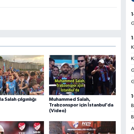
1
G
1
K
K
G
G
1
 Salah çılgınlığı
Muhammed Salah,
Trabzonspor için İstanbul’da
B
(Video)
B
A