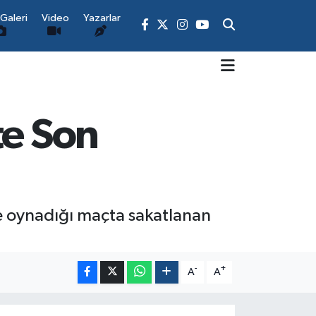
Galeri
Video
Yazarlar
te Son
le oynadığı maçta sakatlanan
-
+
A
A