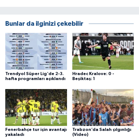
Bunlar da ilginizi çekebilir
Trendyol Süper Lig'de 2-3.
Hradec Kralove: 0 -
hafta programları açıklandı
Beşiktaş: 1
Fenerbahçe tur için avantajı
Trabzon’da Salah çılgınlığı
yakaladı
(Video)