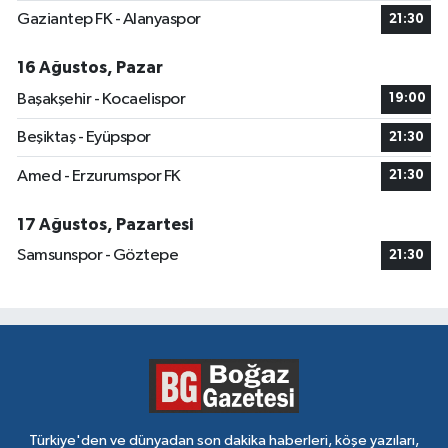
Gaziantep FK - Alanyaspor
21:30
16 Ağustos, Pazar
Başakşehir - Kocaelispor
19:00
Beşiktaş - Eyüpspor
21:30
Amed - Erzurumspor FK
21:30
17 Ağustos, Pazartesi
Samsunspor - Göztepe
21:30
Türkiye'den ve dünyadan son dakika haberleri, köşe yazıları,