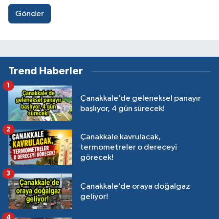
Gönder
Trend Haberler
1
Çanakkale’de geleneksel panayır
başlıyor, 4 gün sürecek!
2
Çanakkale kavrulacak,
termometreler o dereceyi
görecek!
3
Çanakkale’de oraya doğalgaz
geliyor!
4