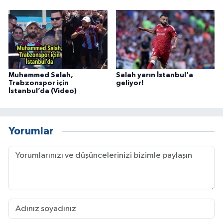
Muhammed Salah,
Salah yarın İstanbul'a
Trabzonspor için
geliyor!
İstanbul’da (Video)
Yorumlar