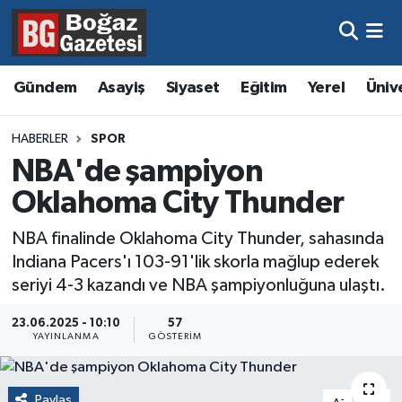
Asayiş
Hava Durumu
Gündem
Asayiş
Siyaset
Eğitim
Yerel
Üniv
Eğitim
Trafik Durumu
HABERLER
SPOR
Ekonomi
Süper Lig Puan Durumu ve Fikstür
NBA'de şampiyon
Oklahoma City Thunder
Gündem
Tüm Manşetler
NBA finalinde Oklahoma City Thunder, sahasında
Kültür ve Sanat
Son Dakika Haberleri
Indiana Pacers'ı 103-91'lik skorla mağlup ederek
seriyi 4-3 kazandı ve NBA şampiyonluğuna ulaştı.
Magazin
Haber Arşivi
23.06.2025 - 10:10
57
YAYINLANMA
GÖSTERIM
Resmi İlanlar
Sağlık
Paylaş
-
+