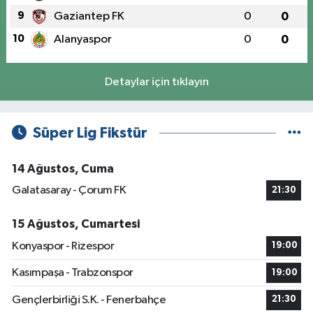
9
Gaziantep FK
0
0
10
Alanyaspor
0
0
Detaylar için tıklayın
Süper Lig Fikstür
14 Ağustos, Cuma
Galatasaray - Çorum FK
21:30
15 Ağustos, Cumartesi
Konyaspor - Rizespor
19:00
Kasımpaşa - Trabzonspor
19:00
Gençlerbirliği S.K. - Fenerbahçe
21:30