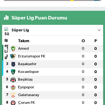
Süper Lig Puan Durumu
Süper Lig
#
Takım
O
P
1
Amed
0
0
2
Erzurumspor FK
0
0
3
Başakşehir
0
0
4
Kocaelispor
0
0
5
Beşiktaş
0
0
6
Eyüpspor
0
0
7
Galatasaray
0
0
8
Çorum FK
0
0