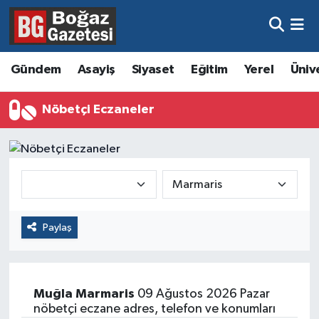
Asayiş
Hava Durumu
Gündem
Asayiş
Siyaset
Eğitim
Yerel
Üniv
Eğitim
Trafik Durumu
Nöbetçi Eczaneler
Ekonomi
Süper Lig Puan Durumu ve Fikstür
Gündem
Tüm Manşetler
Kültür ve Sanat
Son Dakika Haberleri
Paylaş
Magazin
Haber Arşivi
Resmi İlanlar
Muğla
Marmaris
09 Ağustos 2026 Pazar
Sağlık
nöbetçi eczane adres, telefon ve konumları