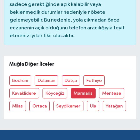
sadece gerektiğinde açık kalabilir veya
beklenmedik durumlar nedeniyle nöbete
gelemeyebilir. Bu nedenle, yola çıkmadan önce
eczanenin açık olduğunu telefon aracılığıyla teyit
etmeniz iyi bir fikir olacaktır.
Muğla Diğer İlçeler
Bodrum
Dalaman
Datça
Fethiye
Kavaklidere
Köyceğiz
Marmaris
Menteşe
Milas
Ortaca
Seydikemer
Ula
Yatağan