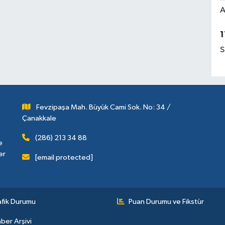
A
1
S
Fevzipaşa Mah. Büyük Cami Sok. No: 34 /
Çanakkale
(286) 213 34 88
e
er
[email protected]
afik Durumu
Puan Durumu ve Fikstür
ber Arşivi