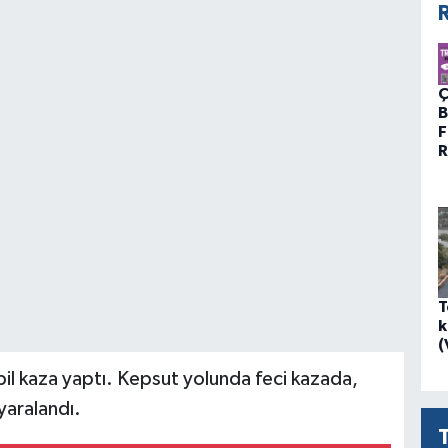
R
Ç
B
F
R
T
k
(
bil kaza yaptı. Kepsut yolunda feci kazada,
yaralandı.