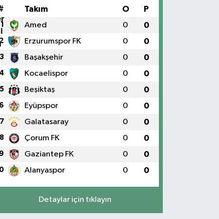
#
Takım
O
P
1
Amed
0
0
2
Erzurumspor FK
0
0
3
Başakşehir
0
0
4
Kocaelispor
0
0
5
Beşiktaş
0
0
6
Eyüpspor
0
0
7
Galatasaray
0
0
8
Çorum FK
0
0
9
Gaziantep FK
0
0
0
Alanyaspor
0
0
Detaylar için tıklayın