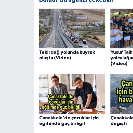
Tekirdağ yolunda kuyruk
Yusuf Tal
oluştu (Video)
yolculuğu
(Video)
Çanakkale’de çocuklar için
Çanakkale
eğitimde güç birliği!
değişti