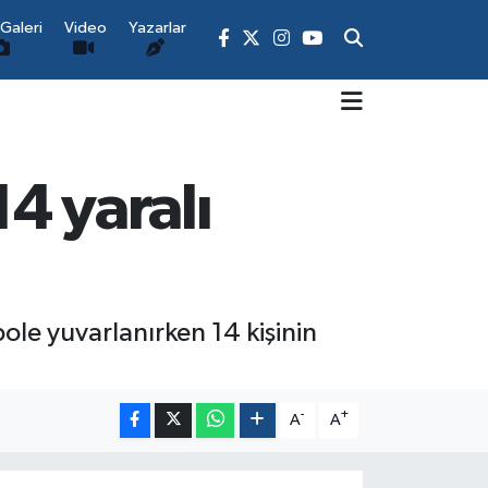
Galeri
Video
Yazarlar
4 yaralı
le yuvarlanırken 14 kişinin
-
+
A
A