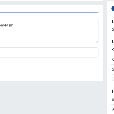
1
G
1
K
K
G
G
1
B
B