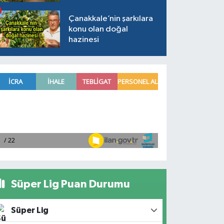
Çanakkale’nin şarkılara
konu olan doğal
hazinesi
Süper Lig Puan Durumu
Süper Lig