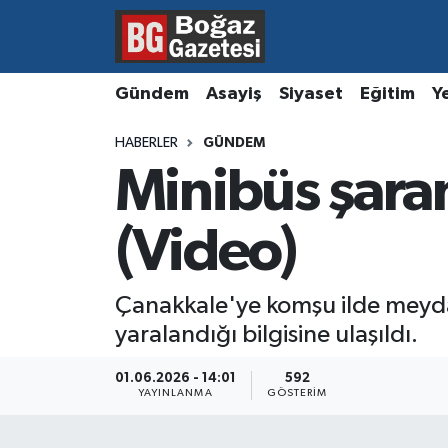
Asayiş
Hava Durumu
Gündem
Asayiş
Siyaset
Eğitim
Y
Eğitim
Trafik Durumu
HABERLER
GÜNDEM
Minibüs şara
Ekonomi
Süper Lig Puan Durumu ve Fikstür
Gündem
Tüm Manşetler
(Video)
Kültür ve Sanat
Son Dakika Haberleri
Çanakkale'ye komşu ilde meydan
yaralandığı bilgisine ulaşıldı.
Magazin
Haber Arşivi
01.06.2026 - 14:01
592
Resmi İlanlar
YAYINLANMA
GÖSTERIM
Sağlık