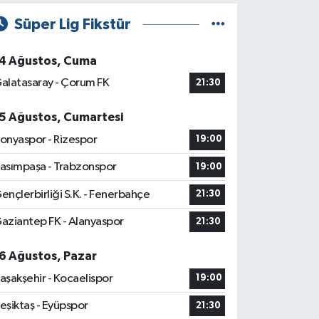
Süper Lig Fikstür
4 Ağustos, Cuma
alatasaray - Çorum FK
21:30
5 Ağustos, Cumartesi
onyaspor - Rizespor
19:00
asımpaşa - Trabzonspor
19:00
ençlerbirliği S.K. - Fenerbahçe
21:30
aziantep FK - Alanyaspor
21:30
6 Ağustos, Pazar
aşakşehir - Kocaelispor
19:00
eşiktaş - Eyüpspor
21:30