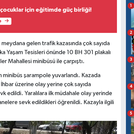
1
ocuklar için eğitimde güç birliği!
e
2
e meydana gelen trafik kazasında çok sayıda
Erka Yaşam Tesisleri önünde 10 BH 301 plakalı
3
r Mahallesi minibüsü ile çarpıştı.
an minibüs şarampole yuvarlandı. Kazada
İhbar üzerine olay yerine çok sayıda
4
k edildi. Yaralılara ilk müdahale olay yerinde
elere sevk edildikleri öğrenildi. Kazayla ilgili
5