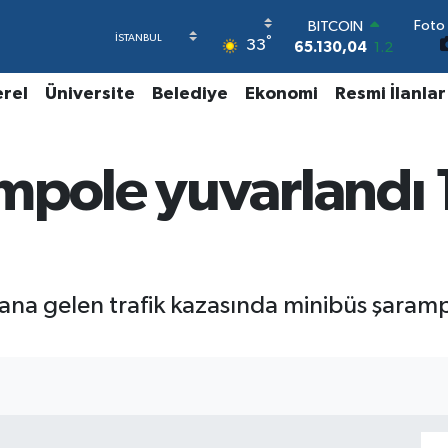
65.130,04
1.2
Foto 
DOLAR
°
33
47,7106
0.17
EURO
erel
Üniversite
Belediye
Ekonomi
Resmi İlanlar
55,1652
0.27
STERLİN
64,4046
0.35
GRAM ALTIN
mpole yuvarlandı 1
6618.49
2.12
BİST100
13.773
-19
a gelen trafik kazasında minibüs şarampo