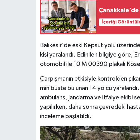
Çanakkale’de ç
İçeriği Görüntül
Balıkesir'de eski Kepsut yolu üzerind
kişi yaralandı. Edinilen bilgiye göre, 
otomobil ile 10 M 00390 plakalı Kösele
Çarpışmanın etkisiyle kontrolden çık
minibüste bulunan 14 yolcu yaralandı. 
ambulans, jandarma ve itfaiye ekibi sev
yapılırken, daha sonra çevredeki hastan
inceleme başlatıldı.