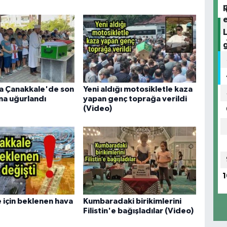
ha Çanakkale'de son
Yeni aldığı motosikletle kaza
na uğurlandı
yapan genç toprağa verildi
(Video)
1
 için beklenen hava
Kumbaradaki birikimlerini
Filistin'e bağışladılar (Video)