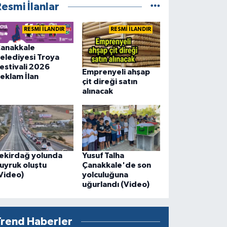
esmi İlanlar
RESMİ İLANDIR
RESMİ İLANDIR
anakkale
elediyesi Troya
estivali 2026
Emprenyeli ahşap
eklam İlan
çit direği satın
alınacak
ekirdağ yolunda
Yusuf Talha
uyruk oluştu
Çanakkale'de son
Video)
yolculuğuna
uğurlandı (Video)
Trend Haberler