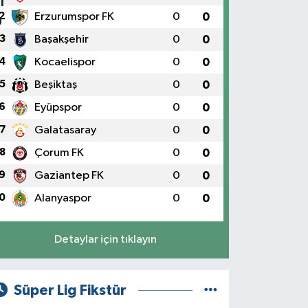
2
Erzurumspor FK
0
0
3
Başakşehir
0
0
4
Kocaelispor
0
0
5
Beşiktaş
0
0
6
Eyüpspor
0
0
7
Galatasaray
0
0
8
Çorum FK
0
0
9
Gaziantep FK
0
0
0
Alanyaspor
0
0
Detaylar için tıklayın
Süper Lig Fikstür