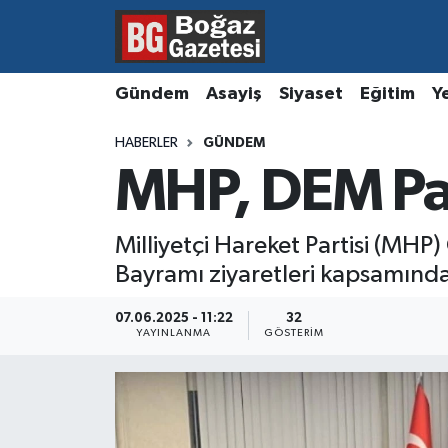
Asayiş
Hava Durumu
Gündem
Asayiş
Siyaset
Eğitim
Y
Eğitim
Trafik Durumu
HABERLER
GÜNDEM
MHP, DEM Part
Ekonomi
Süper Lig Puan Durumu ve Fikstür
Gündem
Tüm Manşetler
Milliyetçi Hareket Partisi (MH
Bayramı ziyaretleri kapsamında 
Kültür ve Sanat
Son Dakika Haberleri
07.06.2025 - 11:22
32
Magazin
Haber Arşivi
YAYINLANMA
GÖSTERIM
Resmi İlanlar
Sağlık