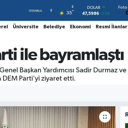
Foto 
DOLAR
°
35
47,5986
0.06
EURO
55,0700
0.1
erel
Üniversite
Belediye
Ekonomi
Resmi İlanlar
STERLİN
64,2438
0.21
GRAM ALTIN
i ile bayramlaştı
6513.94
0.32
BİST100
13.768
48
BITCOIN
P) Genel Başkan Yardımcısı Sadir Durmaz v
64.602,05
0.69
DEM Parti’yi ziyaret etti.
R