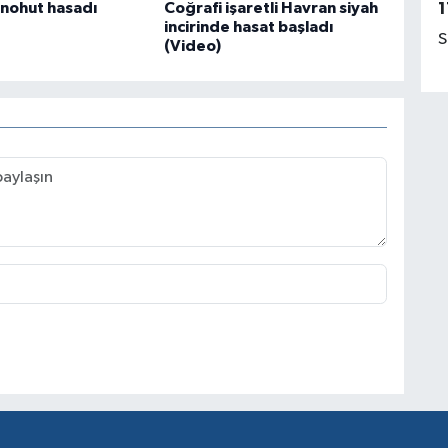
ı nohut hasadı
Coğrafi işaretli Havran siyah
1
incirinde hasat başladı
S
(Video)