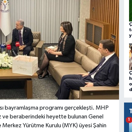
Ç
t
y
Ç
h
o
d
rası bayramlaşma programı gerçekleşti. MHP
z ve beraberindeki heyette bulunan Genel
1
 Merkez Yürütme Kurulu (MYK) üyesi Şahin