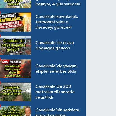
başlıyor, 4 gün sürecek!
Çanakkale kavrulacak,
termometreler o
dereceyi görecek!
Çanakkale’de oraya
doğalgaz geliyor!
Çanakkale'de yangın,
ekipler seferber oldu
Çanakkale’de 200
metrekarelik serada
yetiştirdi
Çanakkale’nin şarkılara
konu olan doğal