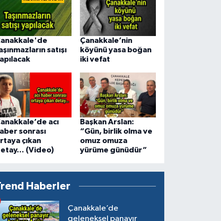
anakkale'de
Çanakkale’nin
aşınmazların satışı
köyünü yasa boğan
apılacak
iki vefat
anakkale’de acı
Başkan Arslan:
aber sonrası
“Gün, birlik olma ve
rtaya çıkan
omuz omuza
etay... (Video)
yürüme günüdür”
Trend Haberler
Çanakkale’de
geleneksel panayır