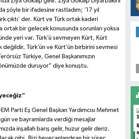
da Ziya Gökalp gelir. Ziya Gökalp Diyarbakırlı
da şöyle bir ifadesine rastladım; ’17 yıl
 çıktı’ der. Kürt ve Türk ortak kaderi
da ortak bir gelecek konusunda sorunları yoksa
ünde yeri var. Türk’ü sevmeyen Kürt, Kürt
 değildir. Türk’ün ve Kürt’ün birbirini sevmesi
Terörsüz Türkiye, Genel Başkanımızın
rak önümüzde duruyor" diye konuştu.
eyeceğiz"
DEM Parti Eş Genel Başkan Yardımcısı Mehmet
i gün ve bayramlarda verdiği mesajlar
zda inşallah barış gelir, huzur gelir deriz.
acak gibi. Bizi heyecanlandıran bir süreç.