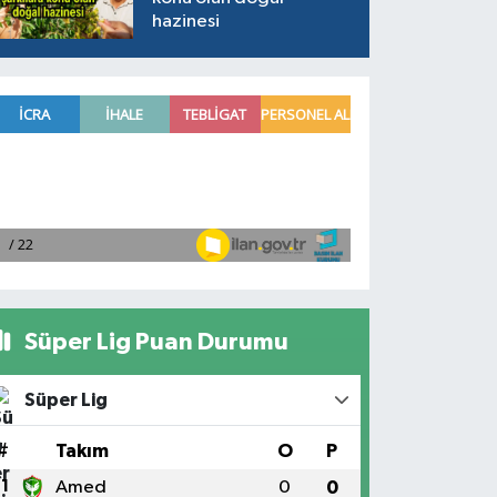
hazinesi
Süper Lig Puan Durumu
Süper Lig
#
Takım
O
P
1
Amed
0
0