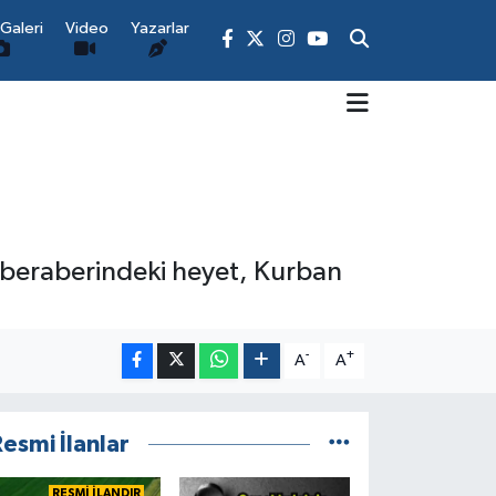
Galeri
Video
Yazarlar
e beraberindeki heyet, Kurban
-
+
A
A
esmi İlanlar
RESMİ İLANDIR