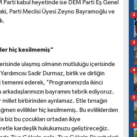
M Parti kabul heyetinde ise DEM Parti Eş Genel
ki, Parti Meclisi Üyesi Zeyno Bayramoğlu ve
2
ı.
3
kler hiç kesilmemiş"
çerisinde ulaşmış olmanın mutluluğu içerisinde
4
rdımcısı Sadir Durmaz, birlik ve dirliğin
i temenni ederek, "Programımızda ikinci
m arkadaşlarımızın bayramını tebrik ediyoruz.
5
 millet birbirinden ayrılamaz. Etle tırnağın
men evlilikler hiç kesilmemiş. Bu evliliklerden
la biz bu çocukları ortadan ikiye
6
tle kardeşlik hukukumuzu geliştireceğiz.