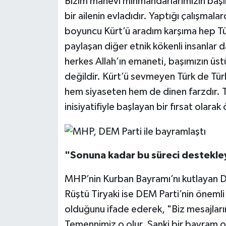
Bizim manevi mihmandarlarımızın başın
bir ailenin evladıdır. Yaptığı çalışmalar
boyuncu Kürt’ü aradım karşıma hep Türk
paylaşan diğer etnik kökenli insanlar 
herkes Allah’ın emaneti, başımızın üst
değildir. Kürt’ü sevmeyen Türk de Türk
hem siyaseten hem de dinen farzdır. 
inisiyatifiyle başlayan bir fırsat ola
"Sonuna kadar bu süreci destekl
MHP’nin Kurban Bayramı’nı kutlayan 
Rüştü Tiryaki ise DEM Parti’nin öneml
olduğunu ifade ederek, "Biz mesajlarımı
Temennimiz o olur. Sanki bir bayram ol