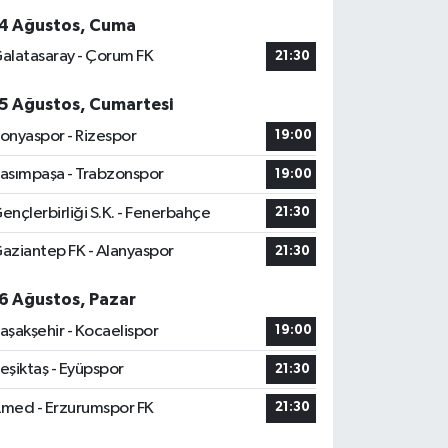
4 Ağustos, Cuma
alatasaray - Çorum FK
21:30
5 Ağustos, Cumartesi
onyaspor - Rizespor
19:00
asımpaşa - Trabzonspor
19:00
ençlerbirliği S.K. - Fenerbahçe
21:30
aziantep FK - Alanyaspor
21:30
6 Ağustos, Pazar
aşakşehir - Kocaelispor
19:00
eşiktaş - Eyüpspor
21:30
med - Erzurumspor FK
21:30