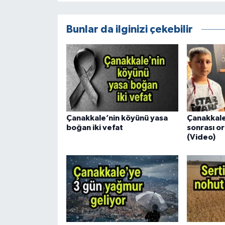
Bunlar da ilginizi çekebilir
Çanakkale’nin köyünü yasa
Çanakkale
boğan iki vefat
sonrası or
(Video)