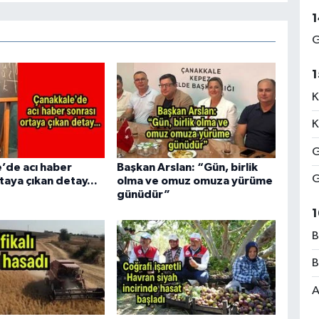
1
G
1
K
K
G
’de acı haber
Başkan Arslan: “Gün, birlik
G
taya çıkan detay...
olma ve omuz omuza yürüme
günüdür”
1
B
B
A