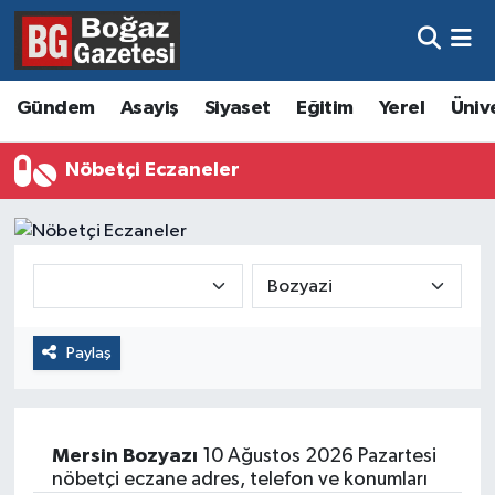
Asayiş
Hava Durumu
Gündem
Asayiş
Siyaset
Eğitim
Yerel
Üniv
Eğitim
Trafik Durumu
Nöbetçi Eczaneler
Ekonomi
Süper Lig Puan Durumu ve Fikstür
Gündem
Tüm Manşetler
Kültür ve Sanat
Son Dakika Haberleri
Paylaş
Magazin
Haber Arşivi
Resmi İlanlar
Mersin
Bozyazı
10 Ağustos 2026 Pazartesi
Sağlık
nöbetçi eczane adres, telefon ve konumları