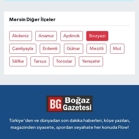
Mersin Diğer İlçeler
Akdeniz
Anamur
Aydincik
Bozyazi
Çamliyayla
Erdemli
Gülnar
Mezitli
Mut
Silifke
Tarsus
Toroslar
Yenişehir
Türkiye'den ve dünyadan son dakika haberleri, köşe yazıları,
magazinden siyasete, spordan seyahate her konuda Flow!