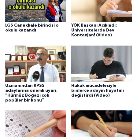
LGS Çanakkale birincisi o
YÖK Başkanı Açıkladı:
okulu kazandı
Üniversitelerde Dev
Kontenjan! (Video)
Uzmanından KPSS
Hukuk mücadelesiyle
adaylarına önemli uyarı:
binlerce adayın hayatını
"Hürmüz Boğazı çok
değiştirdi (Video)
popüler bir konu"