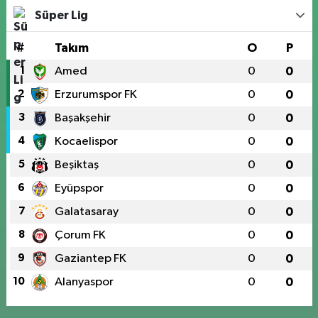
Süper Lig
#
Takım
O
P
1
Amed
0
0
2
Erzurumspor FK
0
0
3
Başakşehir
0
0
4
Kocaelispor
0
0
5
Beşiktaş
0
0
6
Eyüpspor
0
0
7
Galatasaray
0
0
8
Çorum FK
0
0
9
Gaziantep FK
0
0
10
Alanyaspor
0
0