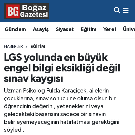
Asayiş
Hava Durumu
Gündem
Asayiş
Siyaset
Eğitim
Yerel
Üniv
Eğitim
Trafik Durumu
HABERLER
EĞITIM
Ekonomi
Süper Lig Puan Durumu ve Fikstür
LGS yolunda en büyük
engel bilgi eksikliği değil
Gündem
Tüm Manşetler
sınav kaygısı
Kültür ve Sanat
Son Dakika Haberleri
Uzman Psikolog Fulda Karaçiçek, ailelerin
çocuklarına, sınav sonucu ne olursa olsun bir
Magazin
Haber Arşivi
öğrencinin değerini, yeteneklerini veya
gelecekteki başarısını sadece bir sınavın
Resmi İlanlar
belirleyemeyeceğinin hatırlatması gerektiğini
söyledi.
Sağlık