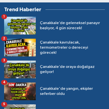
Trend Haberler
1
Çanakkale’de geleneksel panayır
başlıyor, 4 gün sürecek!
2
Çanakkale kavrulacak,
termometreler o dereceyi
görecek!
3
Çanakkale’de oraya doğalgaz
geliyor!
4
Çanakkale'de yangın, ekipler
seferber oldu
5