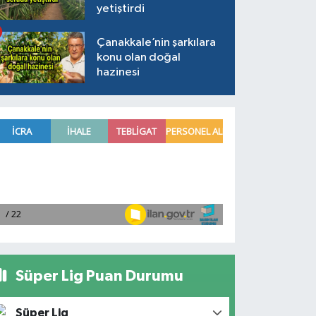
yetiştirdi
Çanakkale’nin şarkılara
konu olan doğal
hazinesi
Süper Lig Puan Durumu
Süper Lig