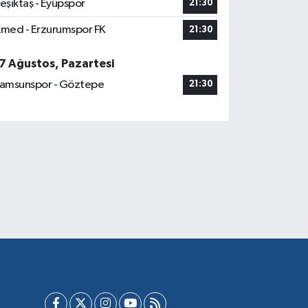
eşiktaş - Eyüpspor
21:30
med - Erzurumspor FK
21:30
7 Ağustos, Pazartesi
amsunspor - Göztepe
21:30