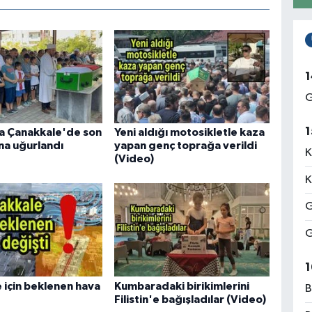
1
G
1
ha Çanakkale'de son
Yeni aldığı motosikletle kaza
na uğurlandı
yapan genç toprağa verildi
K
(Video)
K
G
G
1
 için beklenen hava
Kumbaradaki birikimlerini
B
Filistin'e bağışladılar (Video)