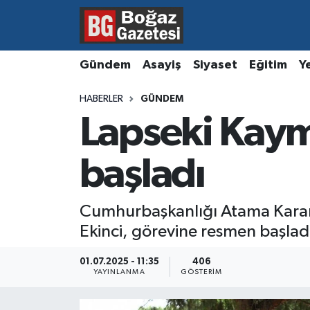
Asayiş
Hava Durumu
Gündem
Asayiş
Siyaset
Eğitim
Y
Eğitim
Trafik Durumu
HABERLER
GÜNDEM
Lapseki Kaym
Ekonomi
Süper Lig Puan Durumu ve Fikstür
Gündem
Tüm Manşetler
başladı
Kültür ve Sanat
Son Dakika Haberleri
Cumhurbaşkanlığı Atama Kararı
Ekinci, görevine resmen başlad
Magazin
Haber Arşivi
01.07.2025 - 11:35
406
Resmi İlanlar
YAYINLANMA
GÖSTERIM
Sağlık