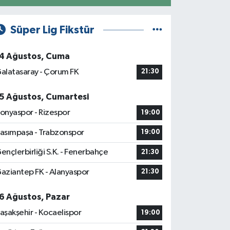
Süper Lig Fikstür
4 Ağustos, Cuma
alatasaray - Çorum FK
21:30
5 Ağustos, Cumartesi
onyaspor - Rizespor
19:00
asımpaşa - Trabzonspor
19:00
ençlerbirliği S.K. - Fenerbahçe
21:30
aziantep FK - Alanyaspor
21:30
6 Ağustos, Pazar
aşakşehir - Kocaelispor
19:00