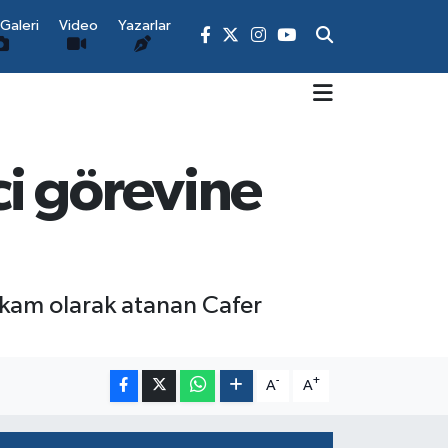
Galeri
Video
Yazarlar
i görevine
akam olarak atanan Cafer
-
+
A
A