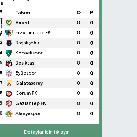
#
Takım
O
P
1
Amed
0
0
2
Erzurumspor FK
0
0
3
Başakşehir
0
0
4
Kocaelispor
0
0
5
Beşiktaş
0
0
6
Eyüpspor
0
0
7
Galatasaray
0
0
8
Çorum FK
0
0
9
Gaziantep FK
0
0
0
Alanyaspor
0
0
Detaylar için tıklayın