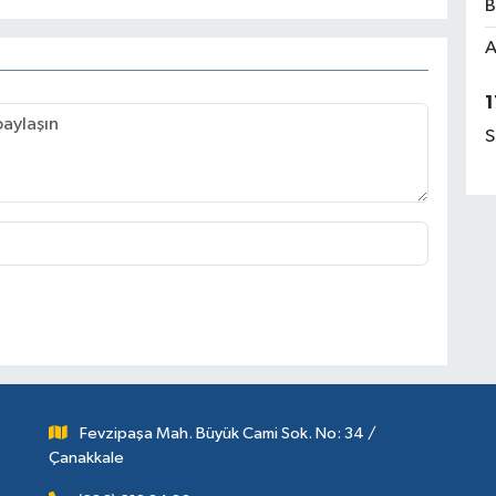
B
A
1
S
Fevzipaşa Mah. Büyük Cami Sok. No: 34 /
Çanakkale