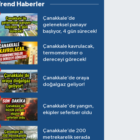
Trend Haberler
Çanakkale’de
geleneksel panayır
başlıyor, 4 gün sürecek!
Çanakkale kavrulacak,
termometreler o
dereceyi görecek!
Çanakkale’de oraya
doğalgaz geliyor!
Çanakkale'de yangın,
ekipler seferber oldu
Çanakkale’de 200
metrekarelik serada