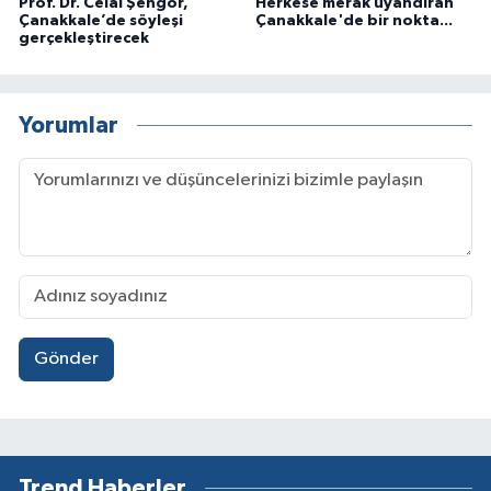
Prof. Dr. Celal Şengör,
Herkese merak uyandıran
Çanakkale’de söyleşi
Çanakkale'de bir nokta...
gerçekleştirecek
Yorumlar
Gönder
Trend Haberler