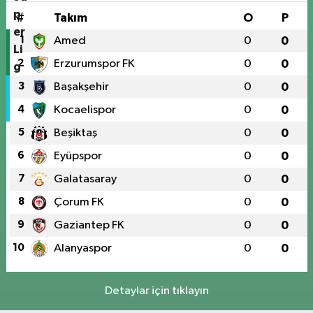
#
Takım
O
P
1
Amed
0
0
2
Erzurumspor FK
0
0
3
Başakşehir
0
0
4
Kocaelispor
0
0
5
Beşiktaş
0
0
6
Eyüpspor
0
0
7
Galatasaray
0
0
8
Çorum FK
0
0
9
Gaziantep FK
0
0
10
Alanyaspor
0
0
Detaylar için tıklayın