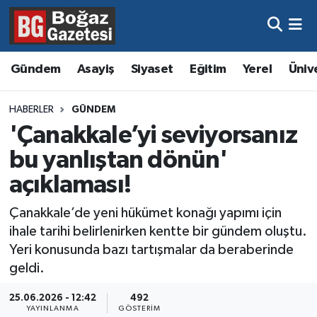
Asayiş
Hava Durumu
Gündem
Asayiş
Siyaset
Eğitim
Yerel
Üniv
Eğitim
Trafik Durumu
HABERLER
GÜNDEM
Ekonomi
Süper Lig Puan Durumu ve Fikstür
'Çanakkale’yi seviyorsanız
bu yanlıştan dönün'
Gündem
Tüm Manşetler
açıklaması!
Kültür ve Sanat
Son Dakika Haberleri
Çanakkale’de yeni hükümet konağı yapımı için
ihale tarihi belirlenirken kentte bir gündem oluştu.
Magazin
Haber Arşivi
Yeri konusunda bazı tartışmalar da beraberinde
geldi.
Resmi İlanlar
25.06.2026 - 12:42
492
Sağlık
YAYINLANMA
GÖSTERIM