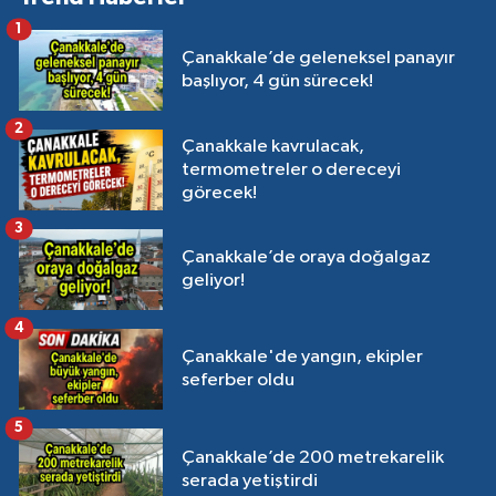
1
Çanakkale’de geleneksel panayır
başlıyor, 4 gün sürecek!
2
Çanakkale kavrulacak,
termometreler o dereceyi
görecek!
3
Çanakkale’de oraya doğalgaz
geliyor!
4
Çanakkale'de yangın, ekipler
seferber oldu
5
Çanakkale’de 200 metrekarelik
serada yetiştirdi