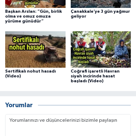
Başkan Arslan: “Gün, birlik
Çanakkale’ye 3 gün yağmur
olma ve omuz omuza
geliyor
yürüme günüdür”
Sertifikalı nohut hasadı
Coğrafi işaretli Havran
(Video)
siyah incirinde hasat
başladı (Video)
Yorumlar