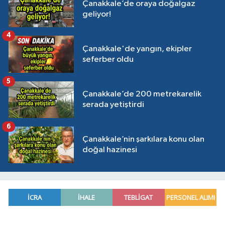
Çanakkale’de oraya doğalgaz
geliyor!
4
Çanakkale'de yangın, ekipler
seferber oldu
5
Çanakkale’de 200 metrekarelik
serada yetiştirdi
6
Çanakkale’nin şarkılara konu olan
doğal hazinesi