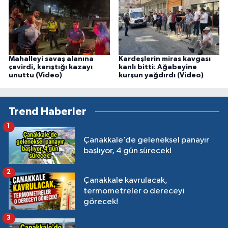
Mahalleyi savaş alanına
Kardeşlerin miras kavgası
çevirdi, karıştığı kazayı
kanlı bitti: Ağabeyine
unuttu (Video)
kurşun yağdırdı (Video)
Trend Haberler
1
Çanakkale’de geleneksel panayır
başlıyor, 4 gün sürecek!
2
Çanakkale kavrulacak,
termometreler o dereceyi
görecek!
3