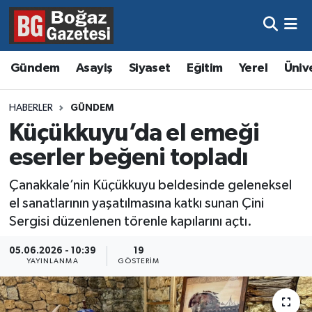
Asayiş
Hava Durumu
Gündem
Asayiş
Siyaset
Eğitim
Yerel
Üniv
Eğitim
Trafik Durumu
HABERLER
GÜNDEM
Ekonomi
Süper Lig Puan Durumu ve Fikstür
Küçükkuyu’da el emeği
eserler beğeni topladı
Gündem
Tüm Manşetler
Çanakkale’nin Küçükkuyu beldesinde geleneksel
Kültür ve Sanat
Son Dakika Haberleri
el sanatlarının yaşatılmasına katkı sunan Çini
Sergisi düzenlenen törenle kapılarını açtı.
Magazin
Haber Arşivi
05.06.2026 - 10:39
19
YAYINLANMA
GÖSTERIM
Resmi İlanlar
Sağlık