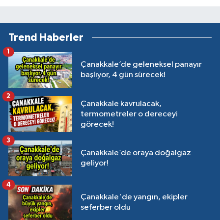
Trend Haberler
1
Çanakkale’de geleneksel panayır
başlıyor, 4 gün sürecek!
2
Çanakkale kavrulacak,
termometreler o dereceyi
görecek!
3
Çanakkale’de oraya doğalgaz
geliyor!
4
Çanakkale'de yangın, ekipler
seferber oldu