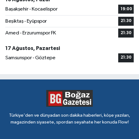
Başakşehir - Kocaelispor
19:00
Beşiktaş - Eyüpspor
21:30
Amed - Erzurumspor FK
21:30
17 Ağustos, Pazartesi
Samsunspor - Göztepe
21:30
Türkiye'den ve dünyadan son dakika haberleri, köşe yazıları,
magazinden siyasete, spordan seyahate her konuda Flow!