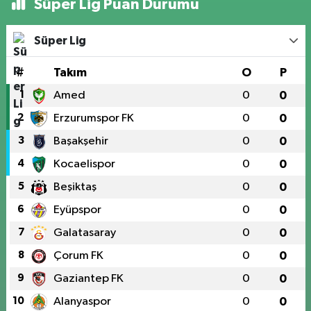
Süper Lig Puan Durumu
Süper Lig
#
Takım
O
P
1
Amed
0
0
2
Erzurumspor FK
0
0
3
Başakşehir
0
0
4
Kocaelispor
0
0
5
Beşiktaş
0
0
6
Eyüpspor
0
0
7
Galatasaray
0
0
8
Çorum FK
0
0
9
Gaziantep FK
0
0
10
Alanyaspor
0
0