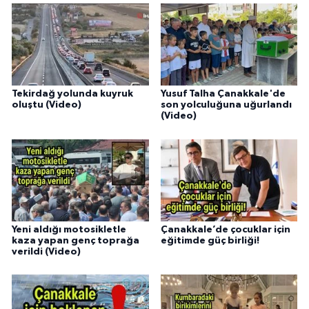
Tekirdağ yolunda kuyruk
Yusuf Talha Çanakkale'de
oluştu (Video)
son yolculuğuna uğurlandı
(Video)
Yeni aldığı motosikletle
Çanakkale’de çocuklar için
kaza yapan genç toprağa
eğitimde güç birliği!
verildi (Video)