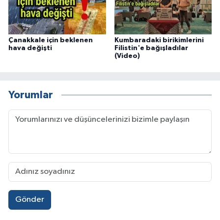
Çanakkale için beklenen
Kumbaradaki birikimlerini
hava değişti
Filistin'e bağışladılar
(Video)
Yorumlar
Gönder