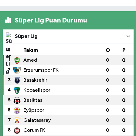
Süper Lig Puan Durumu
Süper Lig
#
Takım
O
P
1
Amed
0
0
2
Erzurumspor FK
0
0
3
Başakşehir
0
0
4
Kocaelispor
0
0
5
Beşiktaş
0
0
6
Eyüpspor
0
0
7
Galatasaray
0
0
8
Çorum FK
0
0