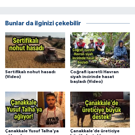
Bunlar da ilginizi çekebilir
Sertifikalı nohut hasadı
Coğrafi işaretli Havran
(Video)
siyah incirinde hasat
başladı (Video)
Çanakkale Yusuf Talha’ya
Çanakkale’de üreticiye