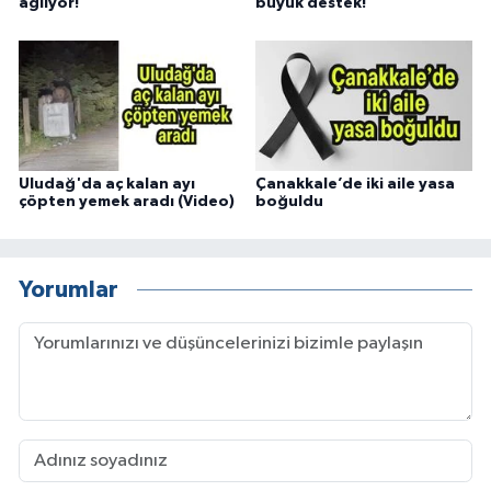
ağlıyor!
büyük destek!
Uludağ'da aç kalan ayı
Çanakkale’de iki aile yasa
çöpten yemek aradı (Video)
boğuldu
Yorumlar