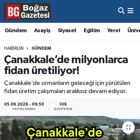
Asayiş
Hava Durumu
Gündem
Asayiş
Siyaset
Eğitim
Yerel
Üniv
Eğitim
Trafik Durumu
HABERLER
GÜNDEM
Ekonomi
Süper Lig Puan Durumu ve Fikstür
Çanakkale’de milyonlarca
fidan üretiliyor!
Gündem
Tüm Manşetler
Çanakkale’de ormanların geleceği için yürütülen
Kültür ve Sanat
Son Dakika Haberleri
fidan üretim çalışmaları aralıksız devam ediyor.
Magazin
Haber Arşivi
05.06.2026 - 09:50
106
YAYINLANMA
GÖSTERIM
Resmi İlanlar
Sağlık