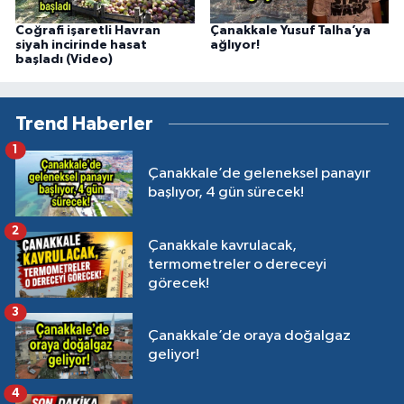
Coğrafi işaretli Havran
Çanakkale Yusuf Talha’ya
siyah incirinde hasat
ağlıyor!
başladı (Video)
Trend Haberler
1
Çanakkale’de geleneksel panayır
başlıyor, 4 gün sürecek!
2
Çanakkale kavrulacak,
termometreler o dereceyi
görecek!
3
Çanakkale’de oraya doğalgaz
geliyor!
4