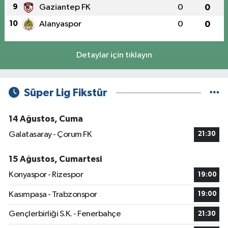
9
Gaziantep FK
0
0
10
Alanyaspor
0
0
Detaylar için tıklayın
Süper Lig Fikstür
14 Ağustos, Cuma
Galatasaray - Çorum FK
21:30
15 Ağustos, Cumartesi
Konyaspor - Rizespor
19:00
Kasımpaşa - Trabzonspor
19:00
Gençlerbirliği S.K. - Fenerbahçe
21:30