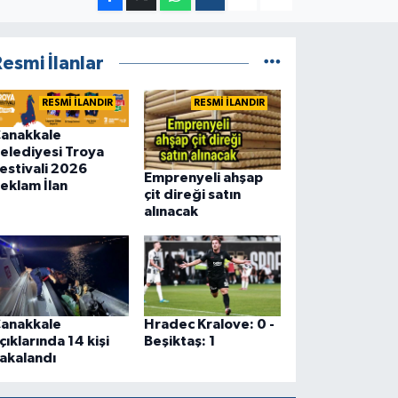
esmi İlanlar
RESMİ İLANDIR
RESMİ İLANDIR
anakkale
elediyesi Troya
estivali 2026
Emprenyeli ahşap
eklam İlan
çit direği satın
alınacak
anakkale
Hradec Kralove: 0 -
çıklarında 14 kişi
Beşiktaş: 1
akalandı