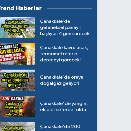
Trend Haberler
Çanakkale’de
geleneksel panayır
başlıyor, 4 gün sürecek!
Çanakkale kavrulacak,
termometreler o
dereceyi görecek!
Çanakkale’de oraya
doğalgaz geliyor!
Çanakkale'de yangın,
ekipler seferber oldu
Çanakkale’de 200