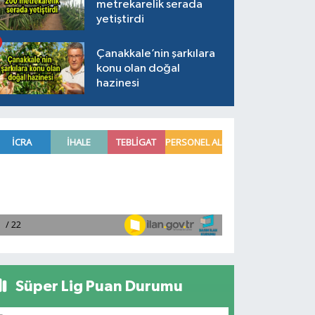
metrekarelik serada
yetiştirdi
Çanakkale’nin şarkılara
konu olan doğal
hazinesi
Süper Lig Puan Durumu