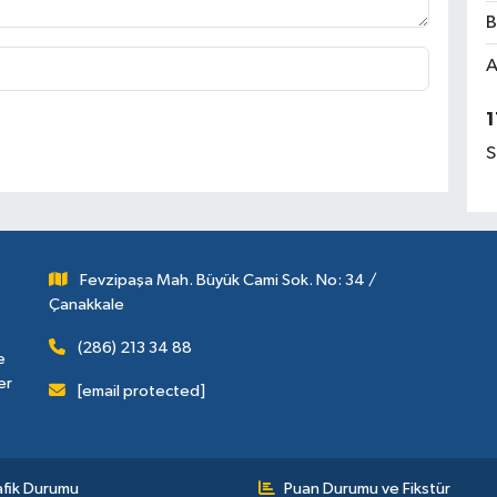
B
A
1
S
Fevzipaşa Mah. Büyük Cami Sok. No: 34 /
Çanakkale
(286) 213 34 88
e
er
[email protected]
afik Durumu
Puan Durumu ve Fikstür