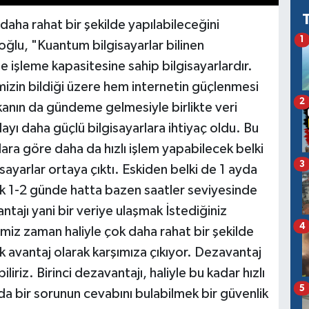
daha rahat bir şekilde yapılabileceğini
1
ğlu, "Kuantum bilgisayarlar bilinen
de işleme kapasitesine sahip bilgisayarlardır.
pimizin bildiği üzere hem internetin güçlenmesi
2
anın da gündeme gelmesiyle birlikte veri
yı daha güçlü bilgisayarlara ihtiyaç oldu. Bu
lara göre daha da hızlı işlem yapabilecek belki
3
isayarlar ortaya çıktı. Eskiden belki de 1 ayda
tık 1-2 günde hatta bazen saatler seviyesinde
tajı yani bir veriye ulaşmak İstediğiniz
4
imiz zaman haliyle çok daha rahat bir şekilde
k avantaj olarak karşımıza çıkıyor. Dezavantaj
riz. Birinci dezavantajı, haliyle bu kadar hızlı
5
da bir sorunun cevabını bulabilmek bir güvenlik