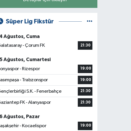
Süper Lig Fikstür
4 Ağustos, Cuma
alatasaray - Çorum FK
21:30
5 Ağustos, Cumartesi
onyaspor - Rizespor
19:00
asımpaşa - Trabzonspor
19:00
ençlerbirliği S.K. - Fenerbahçe
21:30
aziantep FK - Alanyaspor
21:30
6 Ağustos, Pazar
aşakşehir - Kocaelispor
19:00