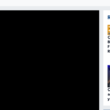
R
Ç
B
F
R
Ç
a
y