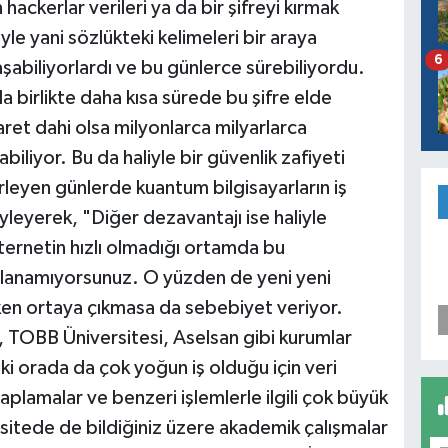
 hackerlar verileri ya da bir şifreyi kırmak
le yani sözlükteki kelimeleri bir araya
6
aşabiliyorlardı ve bu günlerce sürebiliyordu.
yla birlikte daha kısa sürede bu şifre elde
şaret dahi olsa milyonlarca milyarlarca
iliyor. Bu da haliyle bir güvenlik zafiyeti
rleyen günlerde kuantum bilgisayarların iş
yleyerek, "Diğer dezavantajı ise haliyle
nternetin hızlı olmadığı ortamda bu
 kullanamıyorsunuz. O yüzden de yeni yeni
ken ortaya çıkmasa da sebebiyet veriyor.
 TOBB Üniversitesi, Aselsan gibi kurumlar
 ki orada da çok yoğun iş olduğu için veri
aplamalar ve benzeri işlemlerle ilgili çok büyük
versitede de bildiğiniz üzere akademik çalışmalar