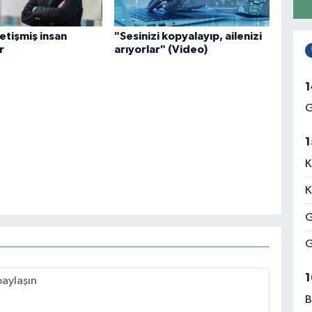
etişmiş insan
"Sesinizi kopyalayıp, ailenizi
r
arıyorlar" (Video)
1
G
1
K
K
G
G
1
B