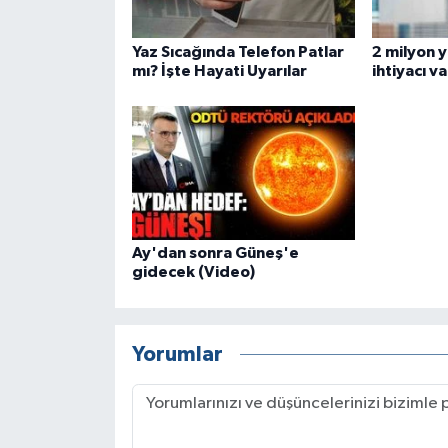
Yaz Sıcağında Telefon Patlar
2 milyon y
mı? İşte Hayati Uyarılar
ihtiyacı va
Ay'dan sonra Güneş'e
gidecek (Video)
Yorumlar