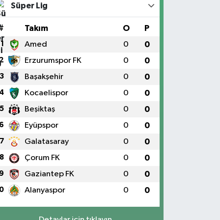
Süper Lig
#
Takım
O
P
1
Amed
0
0
2
Erzurumspor FK
0
0
3
Başakşehir
0
0
4
Kocaelispor
0
0
5
Beşiktaş
0
0
6
Eyüpspor
0
0
7
Galatasaray
0
0
8
Çorum FK
0
0
9
Gaziantep FK
0
0
0
Alanyaspor
0
0
Detaylar için tıklayın