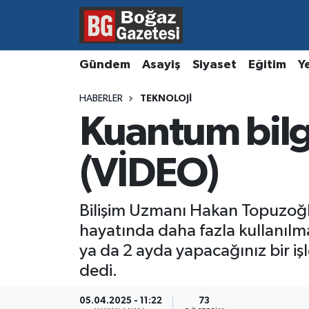
Asayiş
Hava Durumu
Gündem
Asayiş
Siyaset
Eğitim
Y
Eğitim
Trafik Durumu
HABERLER
TEKNOLOJI
Kuantum bilgi
Ekonomi
Süper Lig Puan Durumu ve Fikstür
Gündem
Tüm Manşetler
(VİDEO)
Kültür ve Sanat
Son Dakika Haberleri
Bilişim Uzmanı Hakan Topuzoğlu, 
hayatında daha fazla kullanılma
Magazin
Haber Arşivi
ya da 2 ayda yapacağınız bir iş
Resmi İlanlar
dedi.
Sağlık
05.04.2025 - 11:22
73