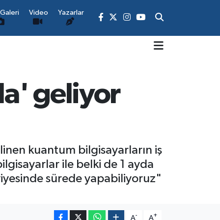
Galeri
Video
Yazarlar
la' geliyor
ilinen kuantum bilgisayarların iş
gisayarlar ile belki de 1 ayda
eviyesinde sürede yapabiliyoruz"
-
+
A
A