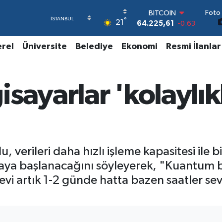
BITCOIN
Foto 
64.225,61
-0.63
°
21
DOLAR
47,7143
0.16
erel
Üniversite
Belediye
Ekonomi
Resmi İlanlar
EURO
55,0317
-0.02
STERLİN
64,2463
0.07
sayarlar 'kolaylık
GRAM ALTIN
6510.40
0.45
BİST100
13.799
70
verileri daha hızlı işleme kapasitesi ile b
ya başlanacağını söyleyerek, "Kuantum bil
levi artık 1-2 günde hatta bazen saatler s