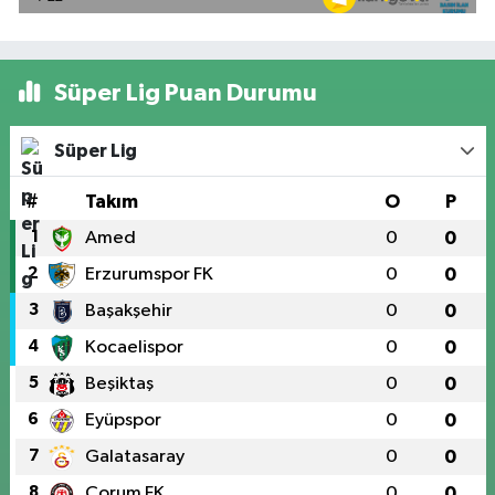
Süper Lig Puan Durumu
Süper Lig
#
Takım
O
P
1
Amed
0
0
2
Erzurumspor FK
0
0
3
Başakşehir
0
0
4
Kocaelispor
0
0
5
Beşiktaş
0
0
6
Eyüpspor
0
0
7
Galatasaray
0
0
8
Çorum FK
0
0