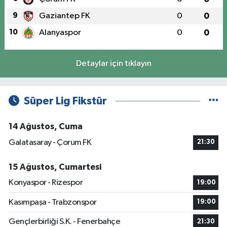
9
Gaziantep FK
0
0
10
Alanyaspor
0
0
Detaylar için tıklayın
Süper Lig Fikstür
14 Ağustos, Cuma
Galatasaray - Çorum FK
21:30
15 Ağustos, Cumartesi
Konyaspor - Rizespor
19:00
Kasımpaşa - Trabzonspor
19:00
Gençlerbirliği S.K. - Fenerbahçe
21:30