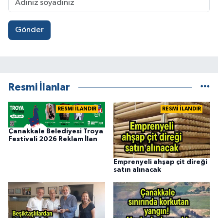
Gönder
Resmi İlanlar
RESMİ İLANDIR
RESMİ İLANDIR
Çanakkale Belediyesi Troya
Festivali 2026 Reklam İlan
Emprenyeli ahşap çit direği
satın alınacak