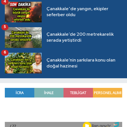
4
Çanakkale'de yangın, ekipler
seferber oldu
5
Çanakkale’de 200 metrekarelik
serada yetiştirdi
6
Çanakkale’nin şarkılara konu olan
doğal hazinesi