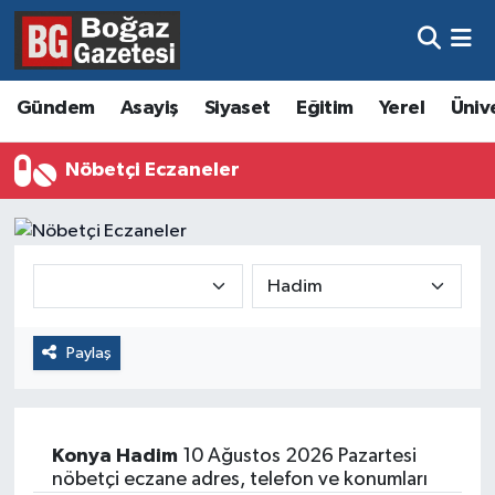
Asayiş
Hava Durumu
Gündem
Asayiş
Siyaset
Eğitim
Yerel
Üniv
Eğitim
Trafik Durumu
Nöbetçi Eczaneler
Ekonomi
Süper Lig Puan Durumu ve Fikstür
Gündem
Tüm Manşetler
Kültür ve Sanat
Son Dakika Haberleri
Paylaş
Magazin
Haber Arşivi
Resmi İlanlar
Konya
Hadim
10 Ağustos 2026 Pazartesi
Sağlık
nöbetçi eczane adres, telefon ve konumları