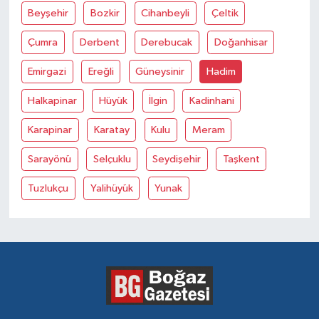
Beyşehir
Bozkir
Cihanbeyli
Çeltik
Çumra
Derbent
Derebucak
Doğanhisar
Emirgazi
Ereğli
Güneysinir
Hadim
Halkapinar
Hüyük
İlgin
Kadinhani
Karapinar
Karatay
Kulu
Meram
Sarayönü
Selçuklu
Seydişehir
Taşkent
Tuzlukçu
Yalihüyük
Yunak