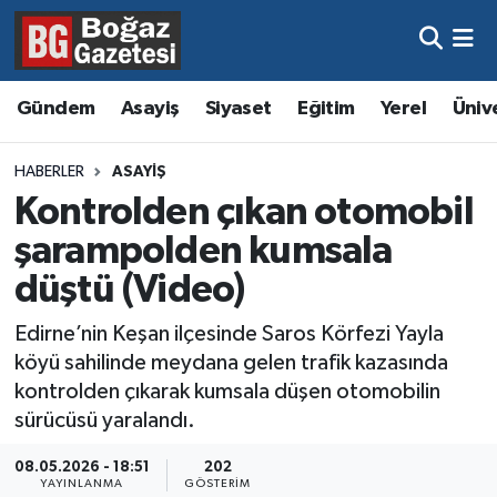
Asayiş
Hava Durumu
Gündem
Asayiş
Siyaset
Eğitim
Yerel
Üniv
Eğitim
Trafik Durumu
HABERLER
ASAYIŞ
Ekonomi
Süper Lig Puan Durumu ve Fikstür
Kontrolden çıkan otomobil
şarampolden kumsala
Gündem
Tüm Manşetler
düştü (Video)
Kültür ve Sanat
Son Dakika Haberleri
Edirne’nin Keşan ilçesinde Saros Körfezi Yayla
köyü sahilinde meydana gelen trafik kazasında
Magazin
Haber Arşivi
kontrolden çıkarak kumsala düşen otomobilin
sürücüsü yaralandı.
Resmi İlanlar
08.05.2026 - 18:51
202
Sağlık
YAYINLANMA
GÖSTERIM