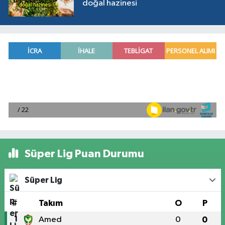
doğal hazinesi
Süper Lig Puan Durumu
Süper Lig
#
Takım
O
P
1
Amed
0
0