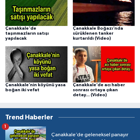
Çanakkale'de
Çanakkale Boğazı’nda
taşınmazların satışı
sürüklenen tanker
yapılacak
kurtarıldı (Video)
Çanakkale’nin köyünü yasa
Çanakkale’de acı haber
boğan iki vefat
sonrası ortaya çıkan
detay... (Video)
Trend Haberler
1
Çanakkale’de geleneksel panayır