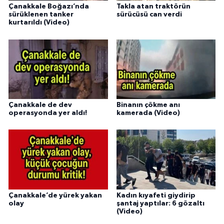
Çanakkale Boğazı’nda
Takla atan traktörün
sürüklenen tanker
sürücüsü can verdi
kurtarıldı (Video)
Çanakkale de dev
Binanın çökme anı
operasyonda yer aldı!
kamerada (Video)
Çanakkale’de yürek yakan
Kadın kıyafeti giydirip
olay
şantaj yaptılar: 6 gözaltı
(Video)