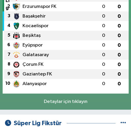
2
Erzurumspor FK
0
0
3
Başakşehir
0
0
4
Kocaelispor
0
0
5
Beşiktaş
0
0
6
Eyüpspor
0
0
7
Galatasaray
0
0
8
Çorum FK
0
0
9
Gaziantep FK
0
0
10
Alanyaspor
0
0
Detaylar için tıklayın
Süper Lig Fikstür