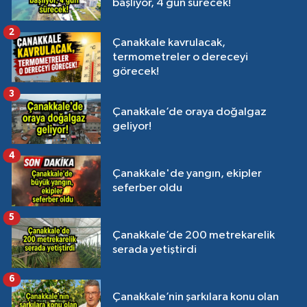
başlıyor, 4 gün sürecek!
2
Çanakkale kavrulacak,
termometreler o dereceyi
görecek!
3
Çanakkale’de oraya doğalgaz
geliyor!
4
Çanakkale'de yangın, ekipler
seferber oldu
5
Çanakkale’de 200 metrekarelik
serada yetiştirdi
6
Çanakkale’nin şarkılara konu olan