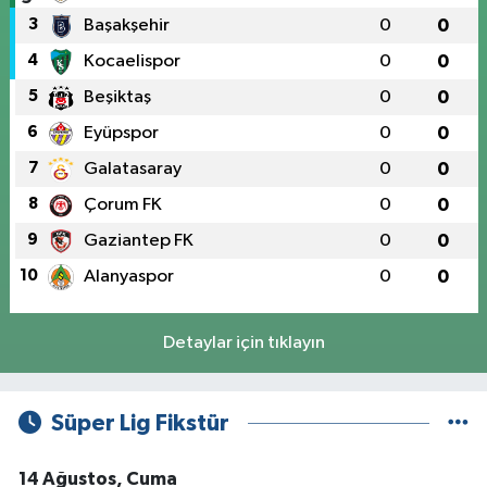
3
Başakşehir
0
0
4
Kocaelispor
0
0
5
Beşiktaş
0
0
6
Eyüpspor
0
0
7
Galatasaray
0
0
8
Çorum FK
0
0
9
Gaziantep FK
0
0
10
Alanyaspor
0
0
Detaylar için tıklayın
Süper Lig Fikstür
14 Ağustos, Cuma