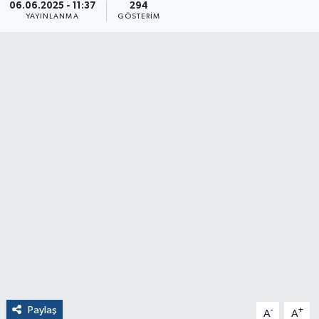
06.06.2025 - 11:37
294
YAYINLANMA
GÖSTERIM
Paylaş
-
+
A
A