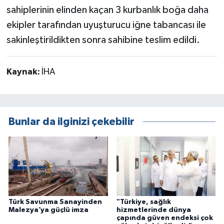
sahiplerinin elinden kaçan 3 kurbanlık boğa daha
ekipler tarafından uyuşturucu iğne tabancası ile
sakinleştirildikten sonra sahibine teslim edildi.
Kaynak:
İHA
Bunlar da ilginizi çekebilir
Türk Savunma Sanayinden
"Türkiye, sağlık
Malezya’ya güçlü imza
hizmetlerinde dünya
çapında güven endeksi çok