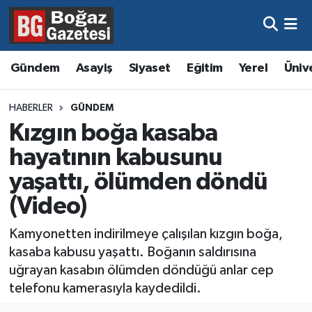
Asayiş
Hava Durumu
Gündem
Asayiş
Siyaset
Eğitim
Yerel
Üniv
Eğitim
Trafik Durumu
HABERLER
GÜNDEM
Ekonomi
Süper Lig Puan Durumu ve Fikstür
Kızgın boğa kasaba
hayatının kabusunu
Gündem
Tüm Manşetler
yaşattı, ölümden döndü
Kültür ve Sanat
Son Dakika Haberleri
(Video)
Magazin
Haber Arşivi
Kamyonetten indirilmeye çalışılan kızgın boğa,
kasaba kabusu yaşattı. Boğanın saldırısına
Resmi İlanlar
uğrayan kasabın ölümden döndüğü anlar cep
telefonu kamerasıyla kaydedildi.
Sağlık