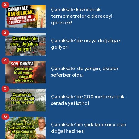
2
Çanakkale kavrulacak,
termometreler o dereceyi
görecek!
3
Çanakkale’de oraya doğalgaz
geliyor!
4
Çanakkale'de yangın, ekipler
seferber oldu
5
Çanakkale’de 200 metrekarelik
serada yetiştirdi
6
Çanakkale’nin şarkılara konu olan
doğal hazinesi