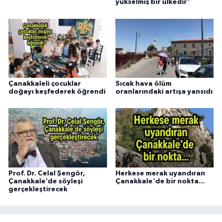
yükselmiş bir ülkedir"
Çanakkaleli çocuklar
Sıcak hava ölüm
doğayı keşfederek öğrendi
oranlarındaki artışa yansıdı
Prof. Dr. Celal Şengör,
Herkese merak uyandıran
Çanakkale’de söyleşi
Çanakkale'de bir nokta...
gerçekleştirecek