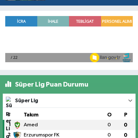
Süper Lig Puan Durumu
Süper Lig
#
Takım
O
P
1
Amed
0
0
2
Erzurumspor FK
0
0