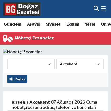
Asayiş
Hava Durumu
Gündem
Asayiş
Siyaset
Eğitim
Yerel
Üniv
Eğitim
Trafik Durumu
Nöbetçi Eczaneler
Ekonomi
Süper Lig Puan Durumu ve Fikstür
Gündem
Tüm Manşetler
Kültür ve Sanat
Son Dakika Haberleri
Paylaş
Magazin
Haber Arşivi
Resmi İlanlar
Kırşehir
Akçakent
07 Ağustos 2026 Cuma
Sağlık
nöbetçi eczane adres, telefon ve konumları