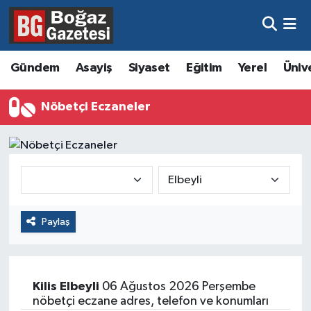
Asayiş
Hava Durumu
Gündem
Asayiş
Siyaset
Eğitim
Yerel
Üniv
Eğitim
Trafik Durumu
Nöbetçi Eczaneler
Ekonomi
Süper Lig Puan Durumu ve Fikstür
Gündem
Tüm Manşetler
Kültür ve Sanat
Son Dakika Haberleri
Paylaş
Magazin
Haber Arşivi
Resmi İlanlar
Kilis
Elbeyli
06 Ağustos 2026 Perşembe
Sağlık
nöbetçi eczane adres, telefon ve konumları