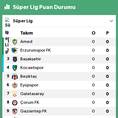
Süper Lig Puan Durumu
Süper Lig
#
Takım
O
P
1
Amed
0
0
2
Erzurumspor FK
0
0
3
Başakşehir
0
0
4
Kocaelispor
0
0
5
Beşiktaş
0
0
6
Eyüpspor
0
0
7
Galatasaray
0
0
8
Çorum FK
0
0
9
Gaziantep FK
0
0