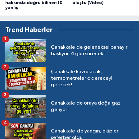
hakkında doğru bilinen 10
oluştu (Video)
yanlış
Trend Haberler
1
Çanakkale’de geleneksel panayır
başlıyor, 4 gün sürecek!
2
Çanakkale kavrulacak,
termometreler o dereceyi
görecek!
3
Çanakkale’de oraya doğalgaz
geliyor!
4
Çanakkale'de yangın, ekipler
seferber oldu