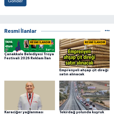
Gönder
Resmi İlanlar
RESMİ İLANDIR
RESMİ İLANDIR
Çanakkale Belediyesi Troya
Festivali 2026 Reklam İlan
Emprenyeli ahşap çit direği
satın alınacak
Karaciğer yağlanması
Tekirdağ yolunda kuyruk