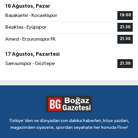
16 Ağustos, Pazar
Başakşehir - Kocaelispor
19:00
Beşiktaş - Eyüpspor
21:30
Amed - Erzurumspor FK
21:30
17 Ağustos, Pazartesi
Samsunspor - Göztepe
21:30
Türkiye'den ve dünyadan son dakika haberleri, köşe yazıları,
magazinden siyasete, spordan seyahate her konuda Flow!