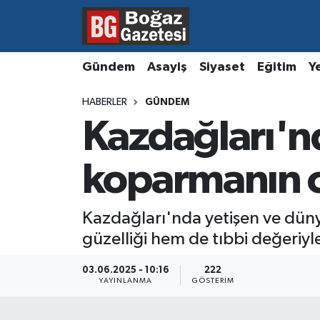
Asayiş
Hava Durumu
Gündem
Asayiş
Siyaset
Eğitim
Y
Eğitim
Trafik Durumu
HABERLER
GÜNDEM
Kazdağları'nd
Ekonomi
Süper Lig Puan Durumu ve Fikstür
Gündem
Tüm Manşetler
koparmanın ce
Kültür ve Sanat
Son Dakika Haberleri
Kazdağları'nda yetişen ve dün
güzelliği hem de tıbbi değeriyle
Magazin
Haber Arşivi
03.06.2025 - 10:16
222
Resmi İlanlar
YAYINLANMA
GÖSTERIM
Sağlık