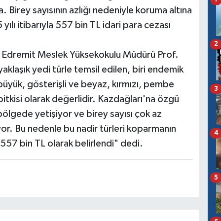
a. Birey sayısının azlığı nedeniyle koruma altına
yılı itibarıyla 557 bin TL idari para cezası
2
ir Edremit Meslek Yüksekokulu Müdürü Prof.
yaklaşık yedi türle temsil edilen, biri endemik
i büyük, gösterişli ve beyaz, kırmızı, pembe
3
bitkisi olarak değerlidir. Kazdağları'na özgü
lgede yetişiyor ve birey sayısı çok az
or. Bu nedenle bu nadir türleri koparmanın
4
ı 557 bin TL olarak belirlendi" dedi.
5