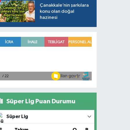
Çanakkale’nin şarkılara
konu olan doğal
hazinesi
Süper Lig Puan Durumu
Süper Lig
#
Takım
O
P