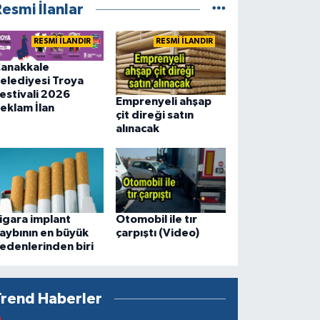
esmi İlanlar
RESMİ İLANDIR
RESMİ İLANDIR
anakkale
elediyesi Troya
estivali 2026
Emprenyeli ahşap
eklam İlan
çit direği satın
alınacak
igara implant
Otomobil ile tır
aybının en büyük
çarpıştı (Video)
edenlerinden biri
Trend Haberler