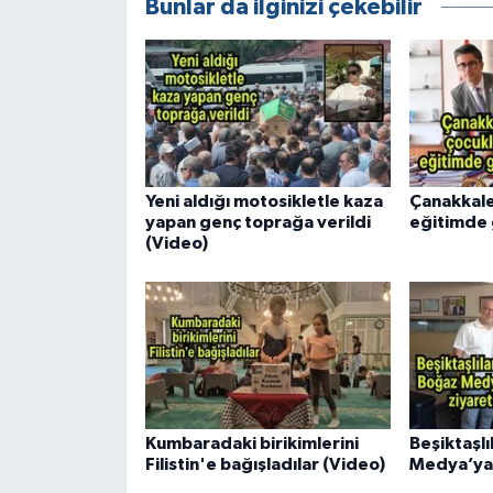
Bunlar da ilginizi çekebilir
Yeni aldığı motosikletle kaza
Çanakkale
yapan genç toprağa verildi
eğitimde g
(Video)
Kumbaradaki birikimlerini
Beşiktaşl
Filistin'e bağışladılar (Video)
Medya’ya 