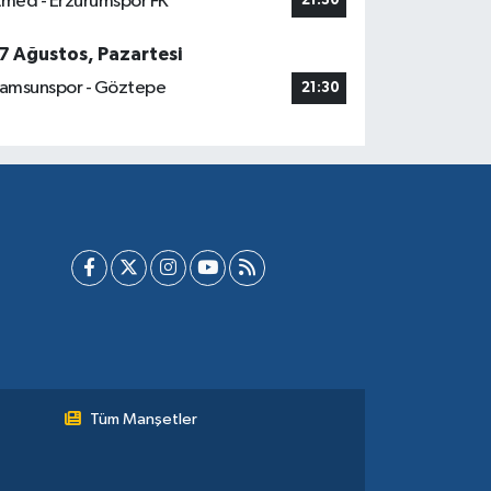
med - Erzurumspor FK
21:30
7 Ağustos, Pazartesi
amsunspor - Göztepe
21:30
Tüm Manşetler