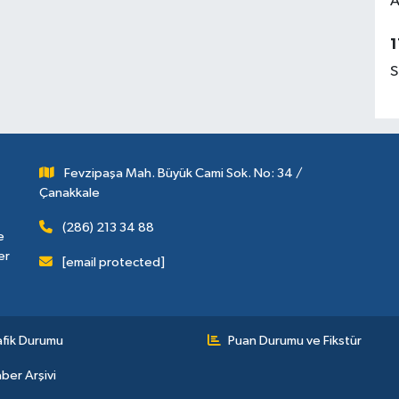
A
1
S
Fevzipaşa Mah. Büyük Cami Sok. No: 34 /
Çanakkale
(286) 213 34 88
e
er
[email protected]
afik Durumu
Puan Durumu ve Fikstür
ber Arşivi