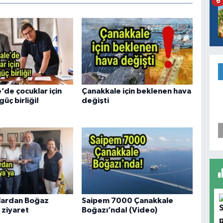
6
’de çocuklar için
Çanakkale için beklenen hava
üç birliği!
değişti
ılardan Boğaz
Saipem 7000 Çanakkale
ziyaret
Boğazı’nda! (Video)