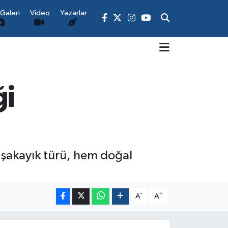
Galeri
Video
Yazarlar
ği
şakayık türü, hem doğal
-
+
A
A