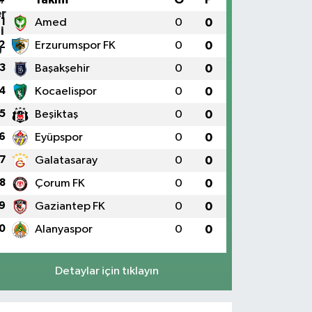
1
Amed
0
0
2
Erzurumspor FK
0
0
3
Başakşehir
0
0
4
Kocaelispor
0
0
5
Beşiktaş
0
0
6
Eyüpspor
0
0
7
Galatasaray
0
0
8
Çorum FK
0
0
9
Gaziantep FK
0
0
0
Alanyaspor
0
0
Detaylar için tıklayın