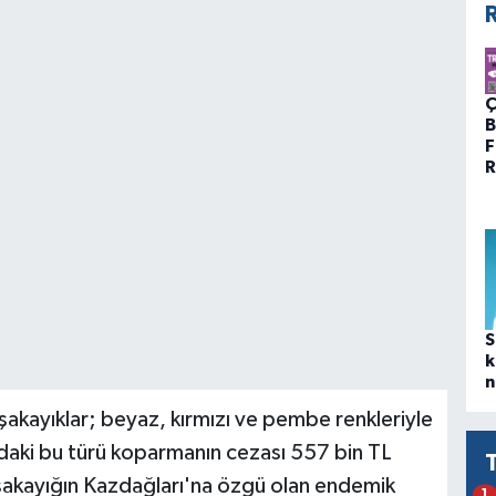
R
Ç
B
F
R
S
k
n
 şakayıklar; beyaz, kırmızı ve pembe renkleriyle
daki bu türü koparmanın cezası 557 bin TL
 şakayığın Kazdağları'na özgü olan endemik
1