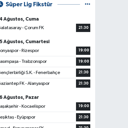
Süper Lig Fikstür
4 Ağustos, Cuma
alatasaray - Çorum FK
21:30
5 Ağustos, Cumartesi
onyaspor - Rizespor
19:00
asımpaşa - Trabzonspor
19:00
ençlerbirliği S.K. - Fenerbahçe
21:30
aziantep FK - Alanyaspor
21:30
6 Ağustos, Pazar
aşakşehir - Kocaelispor
19:00
eşiktaş - Eyüpspor
21:30