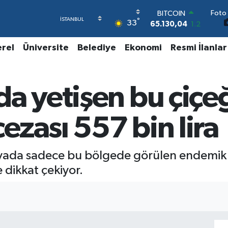
BITCOIN
Foto 
°
65.130,04
1.2
33
DOLAR
47,7069
0.17
erel
Üniversite
Belediye
Ekonomi
Resmi İlanlar
EURO
55,0265
0.01
STERLİN
64,1897
0.02
a yetişen bu çiçe
GRAM ALTIN
6618.49
2.12
zası 557 bin lira
BİST100
13.887
64
yada sadece bu bölgede görülen endemik 
 dikkat çekiyor.