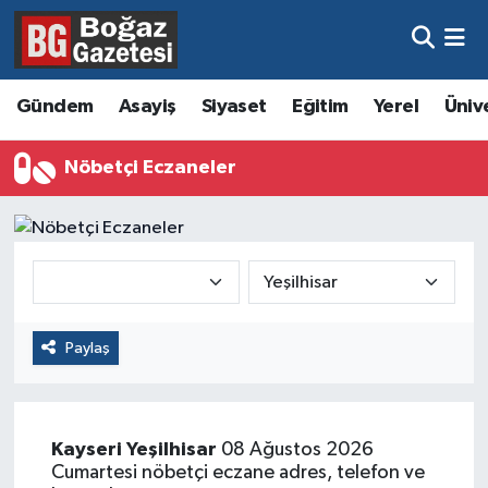
Asayiş
Hava Durumu
Gündem
Asayiş
Siyaset
Eğitim
Yerel
Üniv
Eğitim
Trafik Durumu
Nöbetçi Eczaneler
Ekonomi
Süper Lig Puan Durumu ve Fikstür
Gündem
Tüm Manşetler
Kültür ve Sanat
Son Dakika Haberleri
Paylaş
Magazin
Haber Arşivi
Resmi İlanlar
Kayseri
Yeşilhisar
08 Ağustos 2026
Sağlık
Cumartesi nöbetçi eczane adres, telefon ve