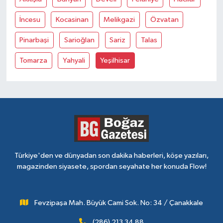
İncesu
Kocasinan
Melikgazi
Özvatan
Pinarbaşi
Sarioğlan
Sariz
Talas
Tomarza
Yahyali
Yeşilhisar
Türkiye'den ve dünyadan son dakika haberleri, köşe yazıları,
magazinden siyasete, spordan seyahate her konuda Flow!
Fevzipaşa Mah. Büyük Cami Sok. No: 34 / Çanakkale
(286) 213 34 88