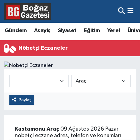
Asayiş
Hava Durumu
Gündem
Asayiş
Siyaset
Eğitim
Yerel
Üniv
Eğitim
Trafik Durumu
Nöbetçi Eczaneler
Ekonomi
Süper Lig Puan Durumu ve Fikstür
Gündem
Tüm Manşetler
Kültür ve Sanat
Son Dakika Haberleri
Paylaş
Magazin
Haber Arşivi
Resmi İlanlar
Kastamonu
Araç
09 Ağustos 2026 Pazar
Sağlık
nöbetçi eczane adres, telefon ve konumları