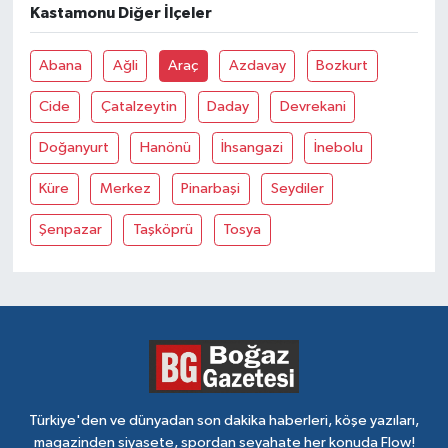
Kastamonu Diğer İlçeler
Abana
Ağli
Araç
Azdavay
Bozkurt
Cide
Çatalzeytin
Daday
Devrekani
Doğanyurt
Hanönü
İhsangazi
İnebolu
Küre
Merkez
Pinarbaşi
Seydiler
Şenpazar
Taşköprü
Tosya
Türkiye'den ve dünyadan son dakika haberleri, köşe yazıları,
magazinden siyasete, spordan seyahate her konuda Flow!