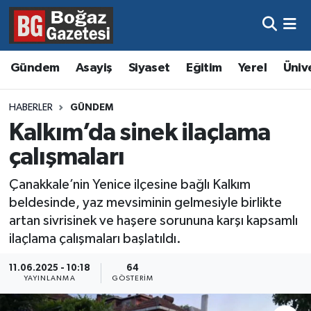
Asayiş
Hava Durumu
Gündem
Asayiş
Siyaset
Eğitim
Yerel
Üniv
Eğitim
Trafik Durumu
HABERLER
GÜNDEM
Ekonomi
Süper Lig Puan Durumu ve Fikstür
Kalkım’da sinek ilaçlama
çalışmaları
Gündem
Tüm Manşetler
Çanakkale’nin Yenice ilçesine bağlı Kalkım
Kültür ve Sanat
Son Dakika Haberleri
beldesinde, yaz mevsiminin gelmesiyle birlikte
artan sivrisinek ve haşere sorununa karşı kapsamlı
Magazin
Haber Arşivi
ilaçlama çalışmaları başlatıldı.
Resmi İlanlar
11.06.2025 - 10:18
64
YAYINLANMA
GÖSTERIM
Sağlık