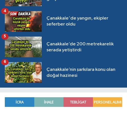
4
Çanakkale'de yangın, ekipler
seferber oldu
5
Çanakkale’de 200 metrekarelik
serada yetiştirdi
6
Çanakkale’nin şarkılara konu olan
doğal hazinesi