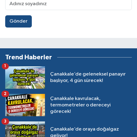
Gönder
Trend Haberler
1
Çanakkale’de geleneksel panayır
başlıyor, 4 gün sürecek!
2
Çanakkale kavrulacak,
termometreler o dereceyi
görecek!
3
Çanakkale’de oraya doğalgaz
geliyor!