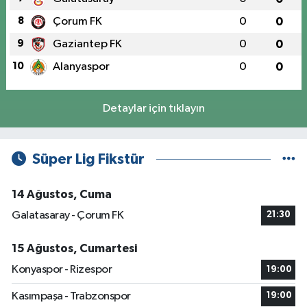
8
Çorum FK
0
0
9
Gaziantep FK
0
0
10
Alanyaspor
0
0
Detaylar için tıklayın
Süper Lig Fikstür
14 Ağustos, Cuma
Galatasaray - Çorum FK
21:30
15 Ağustos, Cumartesi
Konyaspor - Rizespor
19:00
Kasımpaşa - Trabzonspor
19:00