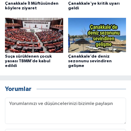
Çanakkale İl Müftüsünden
Çanakkale'ye kritik uyarı
köylere ziyaret
geldi
Suça sürüklenen çocuk
Çanakkale’de deniz
yasası TBMM’de kabul
sezonunu sevindiren
edildi
gelişme
Yorumlar