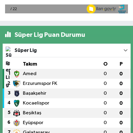
Süper Lig Puan Durumu
Süper Lig
#
Takım
O
P
1
Amed
0
0
2
Erzurumspor FK
0
0
3
Başakşehir
0
0
4
Kocaelispor
0
0
5
Beşiktaş
0
0
6
Eyüpspor
0
0
7
Galatasaray
0
0