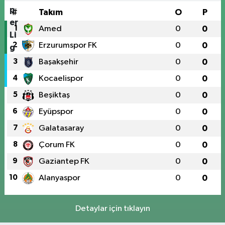
#
Takım
O
P
1
Amed
0
0
2
Erzurumspor FK
0
0
3
Başakşehir
0
0
4
Kocaelispor
0
0
5
Beşiktaş
0
0
6
Eyüpspor
0
0
7
Galatasaray
0
0
8
Çorum FK
0
0
9
Gaziantep FK
0
0
10
Alanyaspor
0
0
Detaylar için tıklayın