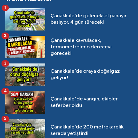
1
Çanakkale’de geleneksel panayır
başlıyor, 4 gün sürecek!
2
Çanakkale kavrulacak,
termometreler o dereceyi
görecek!
3
Çanakkale’de oraya doğalgaz
geliyor!
4
Çanakkale'de yangın, ekipler
seferber oldu
5
Çanakkale’de 200 metrekarelik
serada yetiştirdi