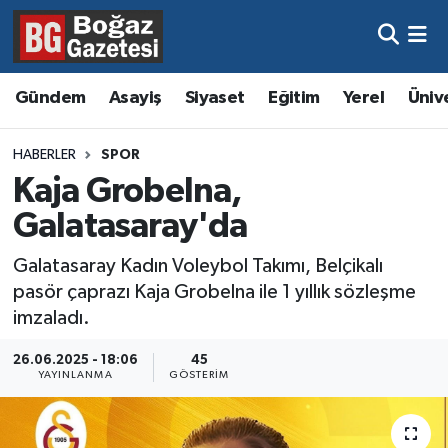
Asayiş
Hava Durumu
Gündem
Asayiş
Siyaset
Eğitim
Yerel
Üniv
Eğitim
Trafik Durumu
HABERLER
SPOR
Ekonomi
Süper Lig Puan Durumu ve Fikstür
Kaja Grobelna,
Galatasaray'da
Gündem
Tüm Manşetler
Galatasaray Kadın Voleybol Takımı, Belçikalı
Kültür ve Sanat
Son Dakika Haberleri
pasör çaprazı Kaja Grobelna ile 1 yıllık sözleşme
imzaladı.
Magazin
Haber Arşivi
26.06.2025 - 18:06
45
YAYINLANMA
GÖSTERIM
Resmi İlanlar
Sağlık