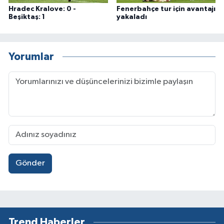
Hradec Kralove: 0 -
Fenerbahçe tur için avantajı
Beşiktaş: 1
yakaladı
Yorumlar
Gönder
Trend Haberler