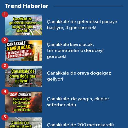
Trend Haberler
1
Çanakkale’de geleneksel panayır
başlıyor, 4 gün sürecek!
2
Çanakkale kavrulacak,
termometreler o dereceyi
görecek!
3
Çanakkale’de oraya doğalgaz
geliyor!
4
Çanakkale'de yangın, ekipler
seferber oldu
5
Çanakkale’de 200 metrekarelik