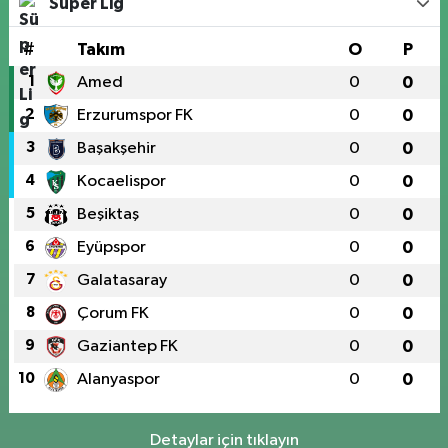
Süper Lig
#
Takım
O
P
1
Amed
0
0
2
Erzurumspor FK
0
0
3
Başakşehir
0
0
4
Kocaelispor
0
0
5
Beşiktaş
0
0
6
Eyüpspor
0
0
7
Galatasaray
0
0
8
Çorum FK
0
0
9
Gaziantep FK
0
0
10
Alanyaspor
0
0
Detaylar için tıklayın