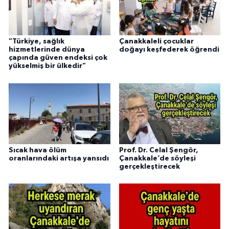
"Türkiye, sağlık
Çanakkaleli çocuklar
hizmetlerinde dünya
doğayı keşfederek öğrendi
çapında güven endeksi çok
yükselmiş bir ülkedir"
Sıcak hava ölüm
Prof. Dr. Celal Şengör,
oranlarındaki artışa yansıdı
Çanakkale’de söyleşi
gerçekleştirecek