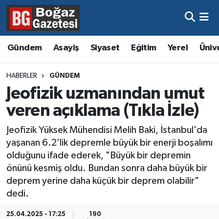
Asayiş
Hava Durumu
Gündem
Asayiş
Siyaset
Eğitim
Yerel
Üniv
Eğitim
Trafik Durumu
HABERLER
GÜNDEM
Ekonomi
Süper Lig Puan Durumu ve Fikstür
Jeofizik uzmanından umut
veren açıklama (Tıkla İzle)
Gündem
Tüm Manşetler
Jeofizik Yüksek Mühendisi Melih Baki, İstanbul'da
Kültür ve Sanat
Son Dakika Haberleri
yaşanan 6.2'lik depremle büyük bir enerji boşalımı
olduğunu ifade ederek, "Büyük bir depremin
Magazin
Haber Arşivi
önünü kesmiş oldu. Bundan sonra daha büyük bir
deprem yerine daha küçük bir deprem olabilir"
Resmi İlanlar
dedi.
Sağlık
25.04.2025 - 17:25
190