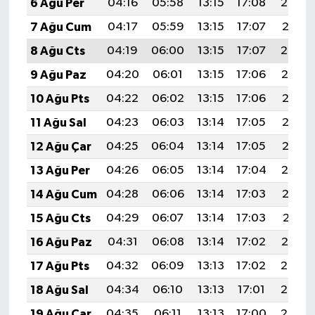
6 Ağu Per
04:16
05:58
13:15
17:08
20:23
7 Ağu Cum
04:17
05:59
13:15
17:07
20:21
8 Ağu Cts
04:19
06:00
13:15
17:07
20:20
9 Ağu Paz
04:20
06:01
13:15
17:06
20:19
10 Ağu Pts
04:22
06:02
13:15
17:06
20:18
11 Ağu Sal
04:23
06:03
13:14
17:05
20:16
12 Ağu Çar
04:25
06:04
13:14
17:05
20:15
13 Ağu Per
04:26
06:05
13:14
17:04
20:14
14 Ağu Cum
04:28
06:06
13:14
17:03
20:12
15 Ağu Cts
04:29
06:07
13:14
17:03
20:11
16 Ağu Paz
04:31
06:08
13:14
17:02
20:10
17 Ağu Pts
04:32
06:09
13:13
17:02
20:08
18 Ağu Sal
04:34
06:10
13:13
17:01
20:07
19 Ağu Çar
04:35
06:11
13:13
17:00
20:05