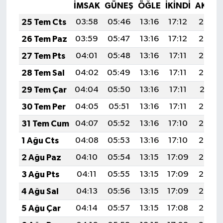
İMSAK
GÜNEŞ
ÖĞLE
İKINDI
AKŞA
25 Tem Cts
03:58
05:46
13:16
17:12
20:35
26 Tem Paz
03:59
05:47
13:16
17:12
20:34
27 Tem Pts
04:01
05:48
13:16
17:11
20:33
28 Tem Sal
04:02
05:49
13:16
17:11
20:32
29 Tem Çar
04:04
05:50
13:16
17:11
20:31
30 Tem Per
04:05
05:51
13:16
17:11
20:30
31 Tem Cum
04:07
05:52
13:16
17:10
20:29
1 Ağu Cts
04:08
05:53
13:16
17:10
20:28
2 Ağu Paz
04:10
05:54
13:15
17:09
20:27
3 Ağu Pts
04:11
05:55
13:15
17:09
20:26
4 Ağu Sal
04:13
05:56
13:15
17:09
20:25
5 Ağu Çar
04:14
05:57
13:15
17:08
20:24