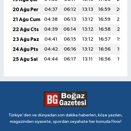
20 Ağu Per
04:37
06:12
13:13
16:59
20:04
21 Ağu Cum
04:38
06:13
13:12
16:59
20:02
22 Ağu Cts
04:39
06:14
13:12
16:58
20:01
23 Ağu Paz
04:41
06:15
13:12
16:57
19:59
24 Ağu Pts
04:42
06:16
13:12
16:56
19:58
25 Ağu Sal
04:44
06:17
13:11
16:56
19:56
Türkiye'den ve dünyadan son dakika haberleri, köşe yazıları,
magazinden siyasete, spordan seyahate her konuda Flow!