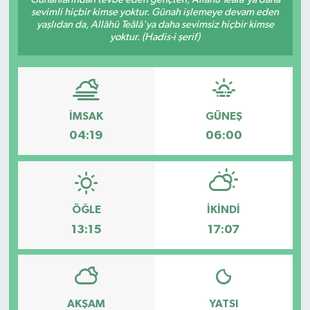
sevimli hiçbir kimse yoktur. Günah işlemeye devam eden
yaşlıdan da, Allâhü Teâlâ'ya daha sevimsiz hiçbir kimse
yoktur. (Hadis-i şerif)
İMSAK
GÜNEŞ
04:19
06:00
ÖĞLE
İKINDI
13:15
17:07
AKŞAM
YATSI