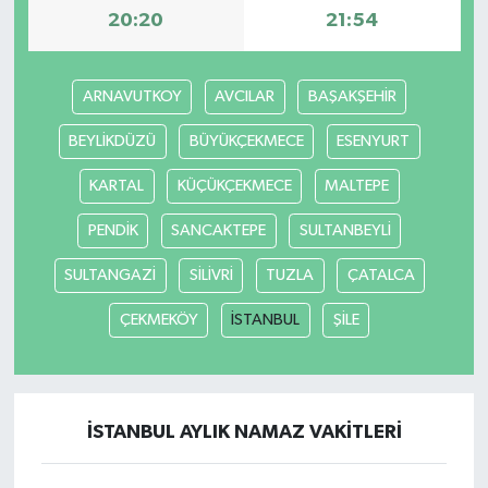
20:20
21:54
ARNAVUTKOY
AVCILAR
BAŞAKŞEHİR
BEYLİKDÜZÜ
BÜYÜKÇEKMECE
ESENYURT
KARTAL
KÜÇÜKÇEKMECE
MALTEPE
PENDİK
SANCAKTEPE
SULTANBEYLİ
SULTANGAZİ
SİLİVRİ
TUZLA
ÇATALCA
ÇEKMEKÖY
İSTANBUL
ŞİLE
İSTANBUL AYLIK NAMAZ VAKITLERI