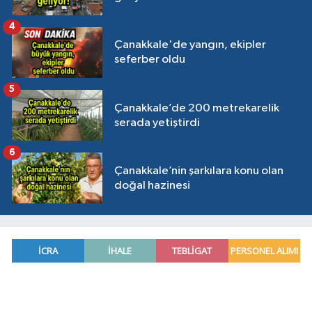
4
Çanakkale'de yangın, ekipler
seferber oldu
5
Çanakkale’de 200 metrekarelik
serada yetiştirdi
6
Çanakkale’nin şarkılara konu olan
doğal hazinesi