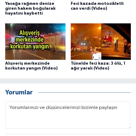
Yasağa rağmen denize
Feci kazada motosikletli
giren hakem boğularak
can verdi (Video)
hayatını kaybetti
Alışveriş merkezinde
Tünelde feci kaza: 3 ölü, 1
korkutan yangın (Video)
ağır yaralı (Video)
Yorumlar