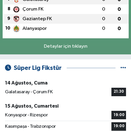
8
Çorum FK
0
0
9
Gaziantep FK
0
0
10
Alanyaspor
0
0
Detaylar için tıklayın
Süper Lig Fikstür
14 Ağustos, Cuma
Galatasaray - Çorum FK
21:30
15 Ağustos, Cumartesi
Konyaspor - Rizespor
19:00
Kasımpaşa - Trabzonspor
19:00