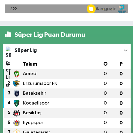
Süper Lig Puan Durumu
Süper Lig
#
Takım
O
P
1
Amed
0
0
2
Erzurumspor FK
0
0
3
Başakşehir
0
0
4
Kocaelispor
0
0
5
Beşiktaş
0
0
6
Eyüpspor
0
0
7
Galatasaray
0
0