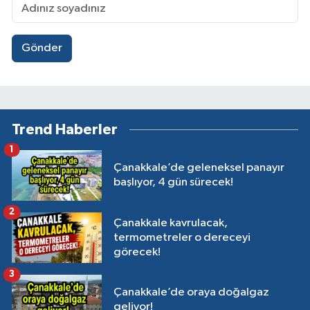
Gönder
Trend Haberler
1
Çanakkale’de geleneksel panayır
başlıyor, 4 gün sürecek!
2
Çanakkale kavrulacak,
termometreler o dereceyi
görecek!
3
Çanakkale’de oraya doğalgaz
geliyor!