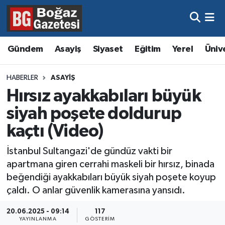
Asayiş
Hava Durumu
Gündem
Asayiş
Siyaset
Eğitim
Yerel
Üniv
Eğitim
Trafik Durumu
HABERLER
ASAYIŞ
Ekonomi
Süper Lig Puan Durumu ve Fikstür
Hırsız ayakkabıları büyük
siyah poşete doldurup
Gündem
Tüm Manşetler
kaçtı (Video)
Kültür ve Sanat
Son Dakika Haberleri
İstanbul Sultangazi'de gündüz vakti bir
apartmana giren cerrahi maskeli bir hırsız, binada
Magazin
Haber Arşivi
beğendiği ayakkabıları büyük siyah poşete koyup
çaldı. O anlar güvenlik kamerasına yansıdı.
Resmi İlanlar
20.06.2025 - 09:14
117
Sağlık
YAYINLANMA
GÖSTERIM