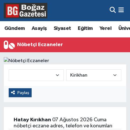
Asayiş
Hava Durumu
Gündem
Asayiş
Siyaset
Eğitim
Yerel
Üniv
Eğitim
Trafik Durumu
Nöbetçi Eczaneler
Ekonomi
Süper Lig Puan Durumu ve Fikstür
Gündem
Tüm Manşetler
Kültür ve Sanat
Son Dakika Haberleri
Paylaş
Magazin
Haber Arşivi
Resmi İlanlar
Hatay
Kırıkhan
07 Ağustos 2026 Cuma
Sağlık
nöbetçi eczane adres, telefon ve konumları