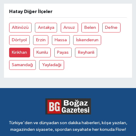
Hatay Diğer İlçeler
Altinözü
Antakya
Arsuz
Belen
Defne
Dörtyol
Erzin
Hassa
İskenderun
Kirikhan
Kumlu
Payas
Reyhanli
Samandağ
Yayladaği
Türkiye'den ve dünyadan son dakika haberleri, köşe yazıları,
magazinden siyasete, spordan seyahate her konuda Flow!