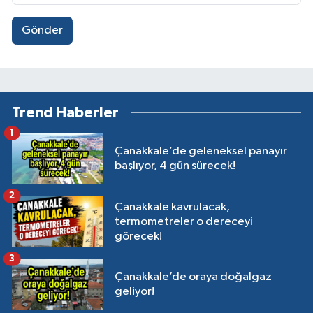
Gönder
Trend Haberler
1
Çanakkale’de geleneksel panayır
başlıyor, 4 gün sürecek!
2
Çanakkale kavrulacak,
termometreler o dereceyi
görecek!
3
Çanakkale’de oraya doğalgaz
geliyor!