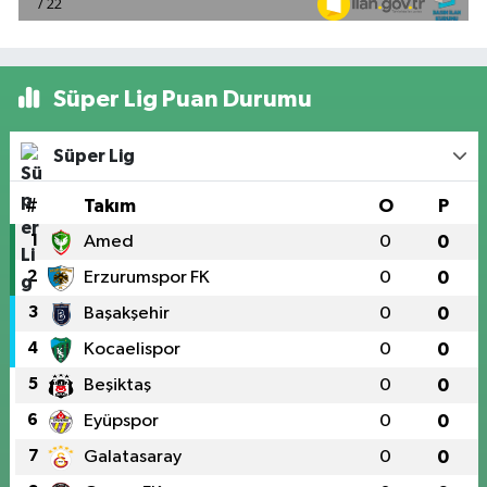
Süper Lig Puan Durumu
Süper Lig
#
Takım
O
P
1
Amed
0
0
2
Erzurumspor FK
0
0
3
Başakşehir
0
0
4
Kocaelispor
0
0
5
Beşiktaş
0
0
6
Eyüpspor
0
0
7
Galatasaray
0
0