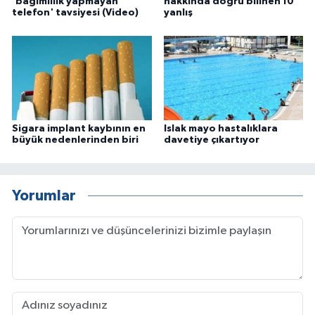
'bağımlılık yapmayan
hakkında doğru bilinen 10
telefon' tavsiyesi (Video)
yanlış
Sigara implant kaybının en
Islak mayo hastalıklara
büyük nedenlerinden biri
davetiye çıkartıyor
Yorumlar