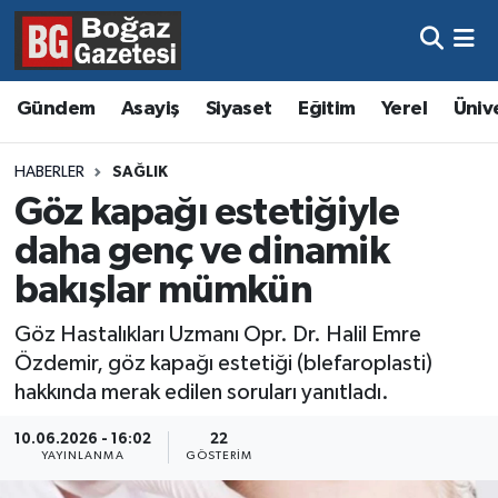
Asayiş
Hava Durumu
Gündem
Asayiş
Siyaset
Eğitim
Yerel
Üniv
Eğitim
Trafik Durumu
HABERLER
SAĞLIK
Ekonomi
Süper Lig Puan Durumu ve Fikstür
Göz kapağı estetiğiyle
daha genç ve dinamik
Gündem
Tüm Manşetler
bakışlar mümkün
Kültür ve Sanat
Son Dakika Haberleri
Göz Hastalıkları Uzmanı Opr. Dr. Halil Emre
Özdemir, göz kapağı estetiği (blefaroplasti)
Magazin
Haber Arşivi
hakkında merak edilen soruları yanıtladı.
Resmi İlanlar
10.06.2026 - 16:02
22
YAYINLANMA
GÖSTERIM
Sağlık