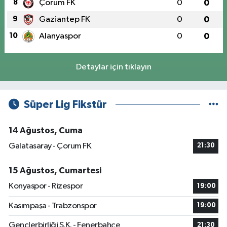
8
Çorum FK
0
0
9
Gaziantep FK
0
0
10
Alanyaspor
0
0
Detaylar için tıklayın
Süper Lig Fikstür
14 Ağustos, Cuma
Galatasaray - Çorum FK
21:30
15 Ağustos, Cumartesi
Konyaspor - Rizespor
19:00
Kasımpaşa - Trabzonspor
19:00
Gençlerbirliği S.K. - Fenerbahçe
21:30