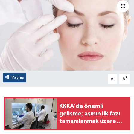
Paylaş
-
+
A
A
KKKA’da önemli
gelişme; aşının ilk fazı
tamamlanmak üzere
(Video)