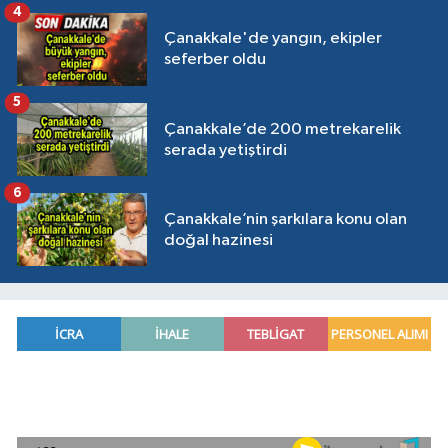
4
Çanakkale'de yangın, ekipler
seferber oldu
5
Çanakkale’de 200 metrekarelik
serada yetiştirdi
6
Çanakkale’nin şarkılara konu olan
doğal hazinesi