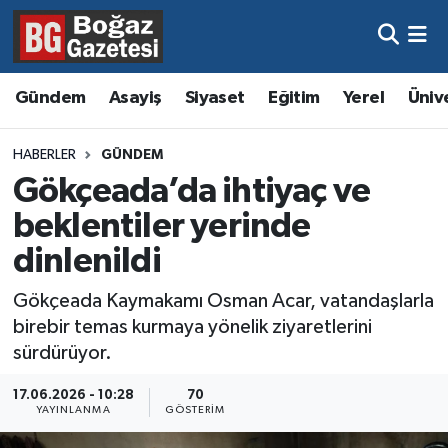
Asayiş
Hava Durumu
Gündem
Asayiş
Siyaset
Eğitim
Yerel
Üniv
Eğitim
Trafik Durumu
HABERLER
GÜNDEM
Ekonomi
Süper Lig Puan Durumu ve Fikstür
Gökçeada’da ihtiyaç ve
beklentiler yerinde
Gündem
Tüm Manşetler
dinlenildi
Kültür ve Sanat
Son Dakika Haberleri
Gökçeada Kaymakamı Osman Acar, vatandaşlarla
birebir temas kurmaya yönelik ziyaretlerini
Magazin
Haber Arşivi
sürdürüyor.
Resmi İlanlar
17.06.2026 - 10:28
70
YAYINLANMA
GÖSTERIM
Sağlık