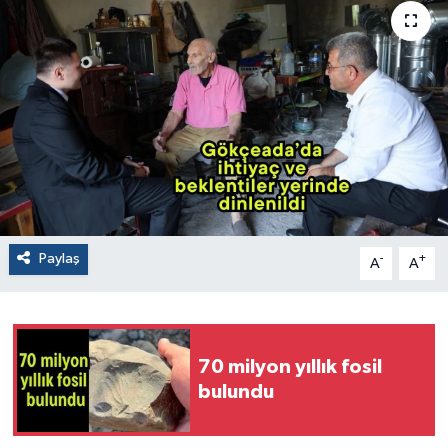
Paylaş
-
+
A
A
70 milyon yıllık fosil
bulundu