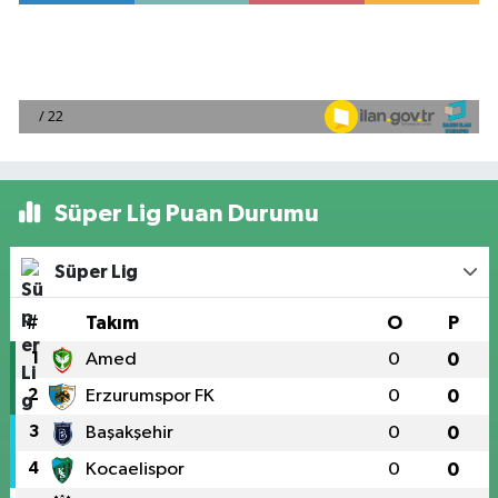
Süper Lig Puan Durumu
Süper Lig
#
Takım
O
P
1
Amed
0
0
2
Erzurumspor FK
0
0
3
Başakşehir
0
0
4
Kocaelispor
0
0