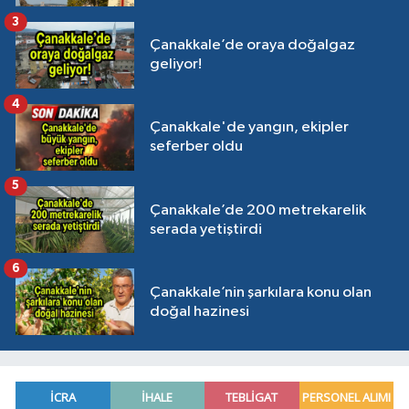
3
Çanakkale’de oraya doğalgaz
geliyor!
4
Çanakkale'de yangın, ekipler
seferber oldu
5
Çanakkale’de 200 metrekarelik
serada yetiştirdi
6
Çanakkale’nin şarkılara konu olan
doğal hazinesi