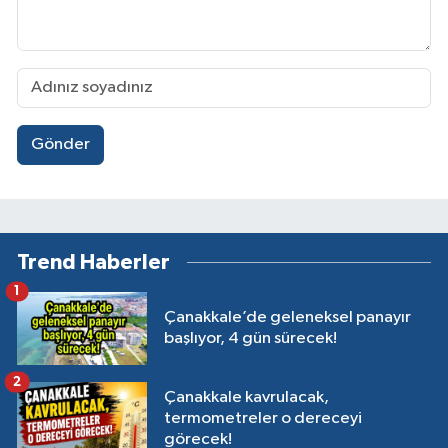
Gönder
Trend Haberler
1
Çanakkale’de geleneksel panayır
başlıyor, 4 gün sürecek!
2
Çanakkale kavrulacak,
termometreler o dereceyi
görecek!