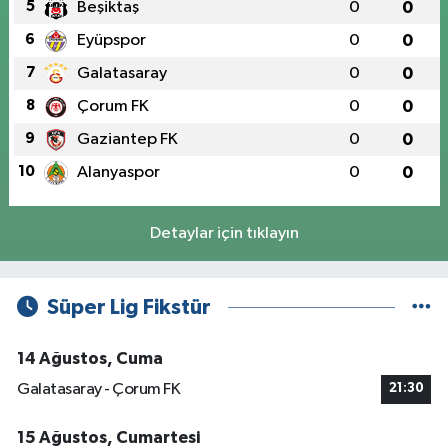
5
Beşiktaş
0
0
6
Eyüpspor
0
0
7
Galatasaray
0
0
8
Çorum FK
0
0
9
Gaziantep FK
0
0
10
Alanyaspor
0
0
Detaylar için tıklayın
Süper Lig Fikstür
14 Ağustos, Cuma
Galatasaray - Çorum FK
21:30
15 Ağustos, Cumartesi