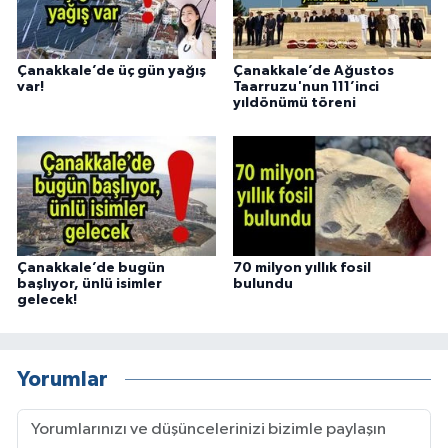
Çanakkale’de üç gün yağış
Çanakkale’de Ağustos
var!
Taarruzu'nun 111’inci
yıldönümü töreni
Çanakkale’de bugün
70 milyon yıllık fosil
başlıyor, ünlü isimler
bulundu
gelecek!
Yorumlar