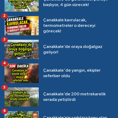
başlıyor, 4 gün sürecek!
2
Çanakkale kavrulacak,
termometreler o dereceyi
görecek!
3
Çanakkale’de oraya doğalgaz
geliyor!
4
Çanakkale'de yangın, ekipler
seferber oldu
5
Çanakkale’de 200 metrekarelik
serada yetiştirdi
6
Çanakkale’nin şarkılara konu olan