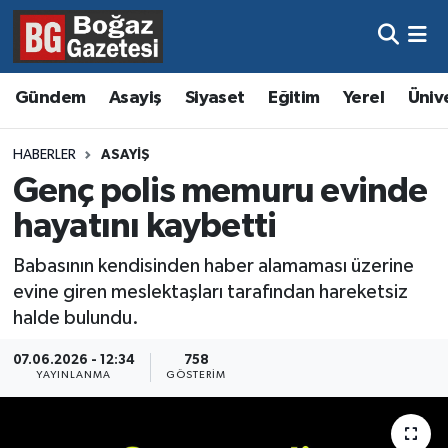
Asayiş
Hava Durumu
Gündem
Asayiş
Siyaset
Eğitim
Yerel
Üniv
Eğitim
Trafik Durumu
HABERLER
ASAYIŞ
Ekonomi
Süper Lig Puan Durumu ve Fikstür
Genç polis memuru evinde
hayatını kaybetti
Gündem
Tüm Manşetler
Babasının kendisinden haber alamaması üzerine
Kültür ve Sanat
Son Dakika Haberleri
evine giren meslektaşları tarafından hareketsiz
halde bulundu.
Magazin
Haber Arşivi
07.06.2026 - 12:34
758
YAYINLANMA
GÖSTERIM
Resmi İlanlar
Sağlık