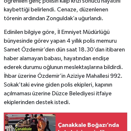
öğrenilen genç polisin kalp krizi sonucu hayatını
kaybettiği belirlendi. Cenaze, düzenlenen
törenin ardından Zonguldak’a uğurlandı.
Edinilen bilgiye göre, İl Emniyet Müdürlüğü
bünyesinde görev yapan 4 yıllık polis memuru
Samet Özdemir’den dün saat 18.30’dan itibaren
haber alamayan babası, hayatından endişe
ederek durumu oğlunun meslektaşlarına bildirdi.
İhbar üzerine Özdemir’in Aziziye Mahallesi 992.
Sokak’taki evine giden polis ekipleri, kapının
açılmaması üzerine Düzce Belediyesi itfaiye
ekiplerinden destek istedi.
Çanakkale Boğazı’nda