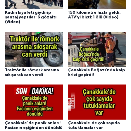
Kadın kıyafeti giydirip
150 kilometre hızla geldi,
şantaj yaptılar: 6 gözaltı
ATV’yi biçti: 1 ölü (Video)
(Video)
Traktör ile römork arasına
Çanakkale Boğazı’nda kalp
sıkışarak can verdi
krizi geçirdi!
Çanakkale'de panik anları!
Çanakkale'de çok sayıda
Facianın eşiğinden dönüldü
tutuklamalar var