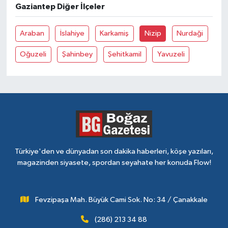
Gaziantep Diğer İlçeler
Araban
İslahiye
Karkamiş
Nizip
Nurdaği
Oğuzeli
Şahinbey
Şehitkamil
Yavuzeli
Türkiye'den ve dünyadan son dakika haberleri, köşe yazıları,
magazinden siyasete, spordan seyahate her konuda Flow!
Fevzipaşa Mah. Büyük Cami Sok. No: 34 / Çanakkale
(286) 213 34 88