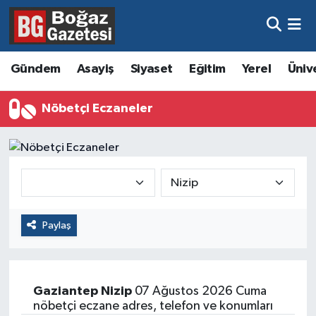
Asayiş
Hava Durumu
Gündem
Asayiş
Siyaset
Eğitim
Yerel
Üniv
Eğitim
Trafik Durumu
Nöbetçi Eczaneler
Ekonomi
Süper Lig Puan Durumu ve Fikstür
Gündem
Tüm Manşetler
Kültür ve Sanat
Son Dakika Haberleri
Paylaş
Magazin
Haber Arşivi
Resmi İlanlar
Gaziantep
Nizip
07 Ağustos 2026 Cuma
Sağlık
nöbetçi eczane adres, telefon ve konumları