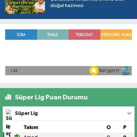
doğal hazinesi
Süper Lig Puan Durumu
Süper Lig
#
Takım
O
P