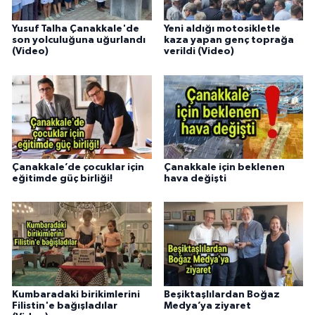
Yusuf Talha Çanakkale'de
Yeni aldığı motosikletle
son yolculuğuna uğurlandı
kaza yapan genç toprağa
(Video)
verildi (Video)
Çanakkale’de çocuklar için
Çanakkale için beklenen
eğitimde güç birliği!
hava değişti
Kumbaradaki birikimlerini
Beşiktaşlılardan Boğaz
Filistin'e bağışladılar
Medya’ya ziyaret