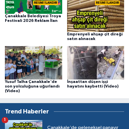
RESMİ İLANDIR
RESMİ İLANDIR
Çanakkale Belediyesi Troya
Festivali 2026 Reklam İlan
Emprenyeli ahşap çit direği
satın alınacak
Yusuf Talha Çanakkale'de
İnşaattan düşen işçi
son yolculuğuna uğurlandı
hayatını kaybetti (Video)
(Video)
Trend Haberler
1
Çanakkale’de geleneksel panayır