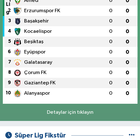
1
Amed
0
0
2
Erzurumspor FK
0
0
3
Başakşehir
0
0
4
Kocaelispor
0
0
5
Beşiktaş
0
0
6
Eyüpspor
0
0
7
Galatasaray
0
0
8
Çorum FK
0
0
9
Gaziantep FK
0
0
10
Alanyaspor
0
0
Detaylar için tıklayın
Süper Lig Fikstür