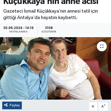
Küçükkaya’nın anne acısı
Gazeteci İsmail Küçükkaya’nın annesi tatil için
gittiği Antalya’da hayatını kaybetti.
30.06.2024 - 14:16
3108
YAYINLANMA
GÖSTERIM
Paylaş
-
+
A
A