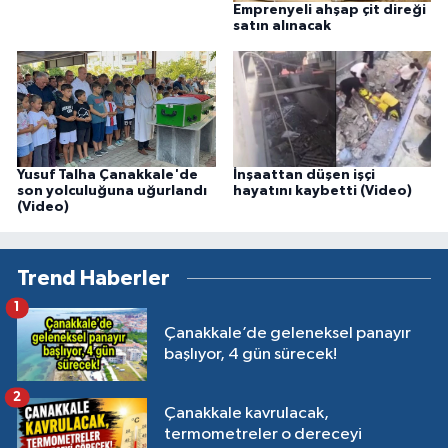
Emprenyeli ahşap çit direği
satın alınacak
Yusuf Talha Çanakkale'de
İnşaattan düşen işçi
son yolculuğuna uğurlandı
hayatını kaybetti (Video)
(Video)
Trend Haberler
1
Çanakkale’de geleneksel panayır
başlıyor, 4 gün sürecek!
2
Çanakkale kavrulacak,
termometreler o dereceyi