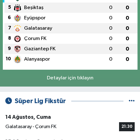
5
Beşiktaş
0
0
6
Eyüpspor
0
0
7
Galatasaray
0
0
8
Çorum FK
0
0
9
Gaziantep FK
0
0
10
Alanyaspor
0
0
Detaylar için tıklayın
Süper Lig Fikstür
14 Ağustos, Cuma
Galatasaray - Çorum FK
21:30