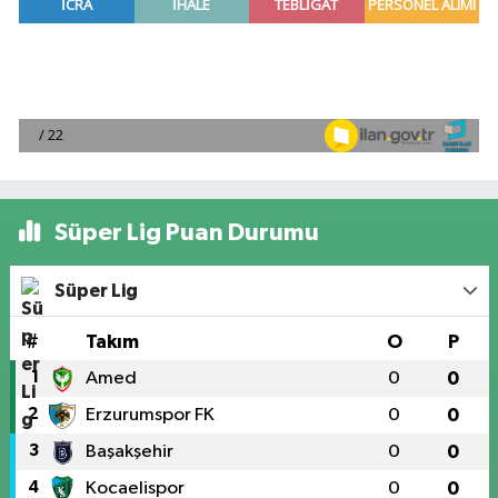
Süper Lig Puan Durumu
Süper Lig
#
Takım
O
P
1
Amed
0
0
2
Erzurumspor FK
0
0
3
Başakşehir
0
0
4
Kocaelispor
0
0