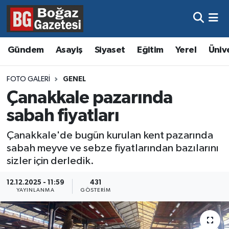
Asayiş
Hava Durumu
Gündem
Asayiş
Siyaset
Eğitim
Yerel
Üniv
Eğitim
Trafik Durumu
FOTO GALERI
GENEL
Ekonomi
Süper Lig Puan Durumu ve Fikstür
Çanakkale pazarında
sabah fiyatları
Gündem
Tüm Manşetler
Çanakkale'de bugün kurulan kent pazarında
Kültür ve Sanat
Son Dakika Haberleri
sabah meyve ve sebze fiyatlarından bazılarını
sizler için derledik.
Magazin
Haber Arşivi
12.12.2025 - 11:59
431
YAYINLANMA
GÖSTERIM
Resmi İlanlar
Sağlık