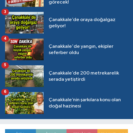
görecek!
3
Çanakkale’de oraya doğalgaz
geliyor!
4
Çanakkale'de yangın, ekipler
seferber oldu
5
Çanakkale’de 200 metrekarelik
serada yetiştirdi
6
Çanakkale’nin şarkılara konu olan
doğal hazinesi