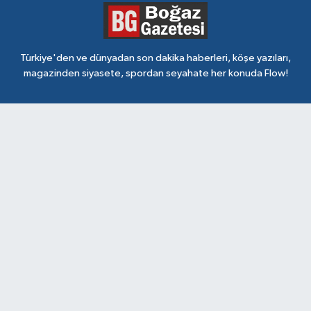
Türkiye'den ve dünyadan son dakika haberleri, köşe yazıları,
magazinden siyasete, spordan seyahate her konuda Flow!
Fevzipaşa Mah. Büyük Cami Sok. No: 34 / Çanakkale
(286) 213 34 88
[email protected]
Hava Durumu
Trafik Durumu