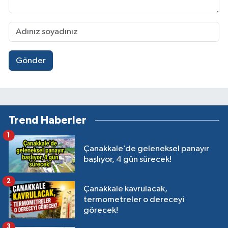
Gönder
Trend Haberler
1
Çanakkale’de geleneksel panayır
başlıyor, 4 gün sürecek!
2
Çanakkale kavrulacak,
termometreler o dereceyi
görecek!
3