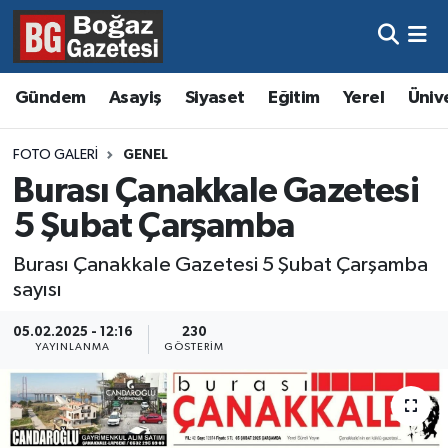
Asayiş
Hava Durumu
Gündem
Asayiş
Siyaset
Eğitim
Yerel
Üniv
Eğitim
Trafik Durumu
FOTO GALERI
GENEL
Ekonomi
Süper Lig Puan Durumu ve Fikstür
Burası Çanakkale Gazetesi
5 Şubat Çarşamba
Gündem
Tüm Manşetler
Burası Çanakkale Gazetesi 5 Şubat Çarşamba
Kültür ve Sanat
Son Dakika Haberleri
sayısı
Magazin
Haber Arşivi
05.02.2025 - 12:16
230
YAYINLANMA
GÖSTERIM
Resmi İlanlar
Sağlık