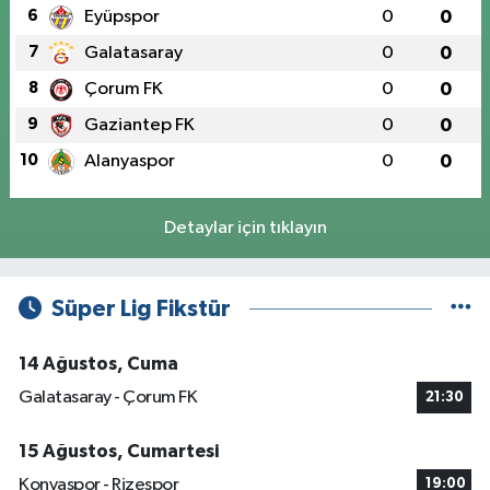
6
Eyüpspor
0
0
7
Galatasaray
0
0
8
Çorum FK
0
0
9
Gaziantep FK
0
0
10
Alanyaspor
0
0
Detaylar için tıklayın
Süper Lig Fikstür
14 Ağustos, Cuma
Galatasaray - Çorum FK
21:30
15 Ağustos, Cumartesi
Konyaspor - Rizespor
19:00