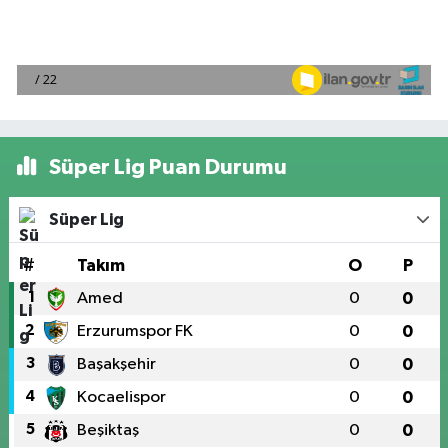
Süper Lig Puan Durumu
Süper Lig
#
Takım
O
P
1
Amed
0
0
2
Erzurumspor FK
0
0
3
Başakşehir
0
0
4
Kocaelispor
0
0
5
Beşiktaş
0
0