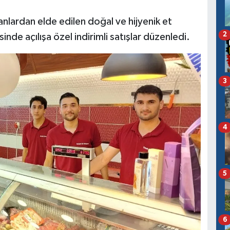
vanlardan elde edilen doğal ve hijyenik et
2
inde açılışa özel indirimli satışlar düzenledi.
3
4
5
6