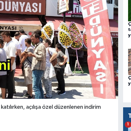
Ç
t
y
Ç
y
katılırken, açılışa özel düzenlenen indirim
1