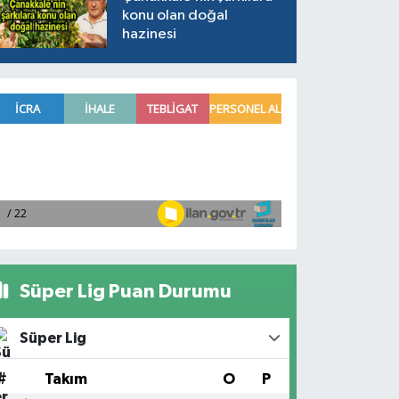
konu olan doğal
hazinesi
Süper Lig Puan Durumu
Süper Lig
#
Takım
O
P