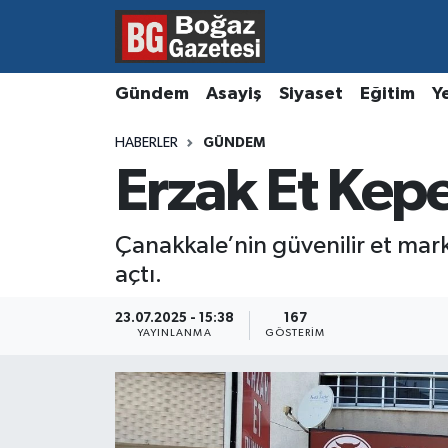
Asayiş
Hava Durumu
Gündem
Asayiş
Siyaset
Eğitim
Y
Eğitim
Trafik Durumu
HABERLER
GÜNDEM
Erzak Et Kepe
Ekonomi
Süper Lig Puan Durumu ve Fikstür
Gündem
Tüm Manşetler
Çanakkale’nin güvenilir et mark
açtı.
Kültür ve Sanat
Son Dakika Haberleri
23.07.2025 - 15:38
167
Magazin
Haber Arşivi
YAYINLANMA
GÖSTERIM
Resmi İlanlar
Sağlık