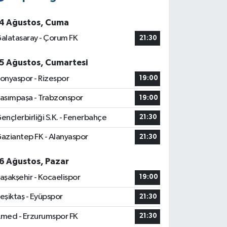
4 Ağustos, Cuma
alatasaray - Çorum FK
21:30
5 Ağustos, Cumartesi
onyaspor - Rizespor
19:00
asımpaşa - Trabzonspor
19:00
ençlerbirliği S.K. - Fenerbahçe
21:30
aziantep FK - Alanyaspor
21:30
6 Ağustos, Pazar
aşakşehir - Kocaelispor
19:00
eşiktaş - Eyüpspor
21:30
med - Erzurumspor FK
21:30