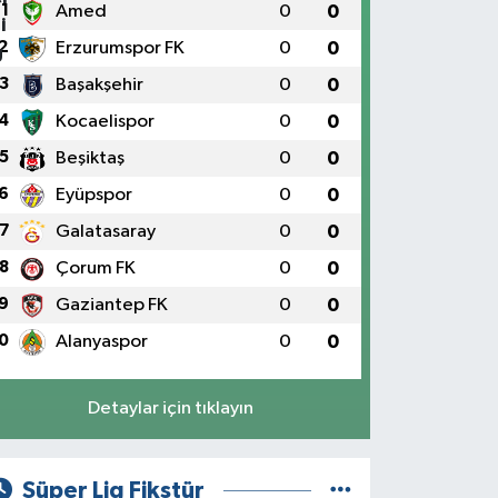
1
Amed
0
0
2
Erzurumspor FK
0
0
3
Başakşehir
0
0
4
Kocaelispor
0
0
5
Beşiktaş
0
0
6
Eyüpspor
0
0
7
Galatasaray
0
0
8
Çorum FK
0
0
9
Gaziantep FK
0
0
0
Alanyaspor
0
0
Detaylar için tıklayın
Süper Lig Fikstür