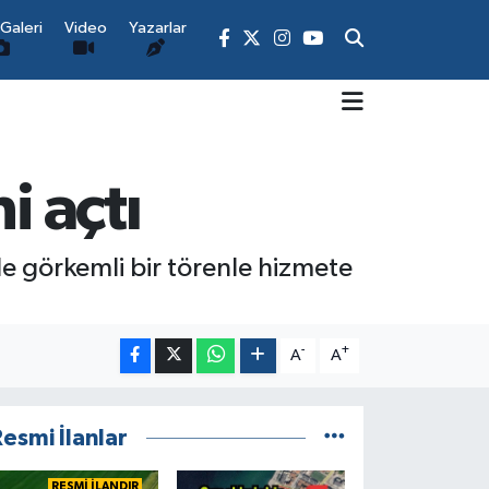
Galeri
Video
Yazarlar
i açtı
de görkemli bir törenle hizmete
-
+
A
A
esmi İlanlar
RESMİ İLANDIR