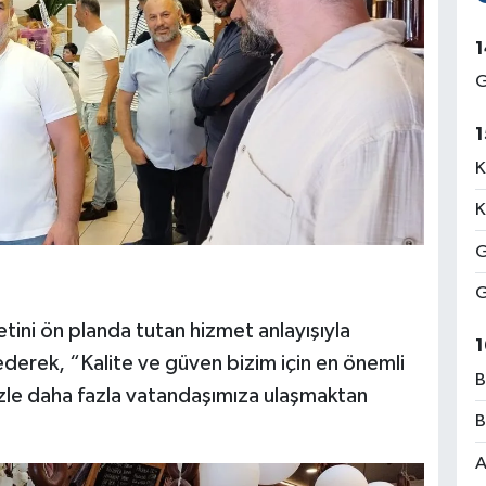
1
G
1
K
K
G
G
etini ön planda tutan hizmet anlayışıyla
1
erek, “Kalite ve güven bizim için en önemli
B
izle daha fazla vatandaşımıza ulaşmaktan
B
A