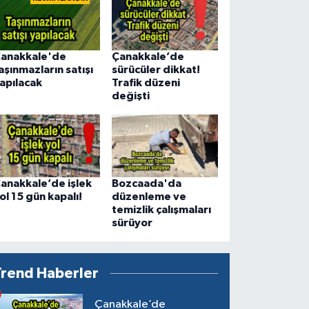
anakkale'de
Çanakkale’de
aşınmazların satışı
sürücüler dikkat!
apılacak
Trafik düzeni
değişti
anakkale’de işlek
Bozcaada'da
ol 15 gün kapalı!
düzenleme ve
temizlik çalışmaları
sürüyor
Trend Haberler
Çanakkale’de