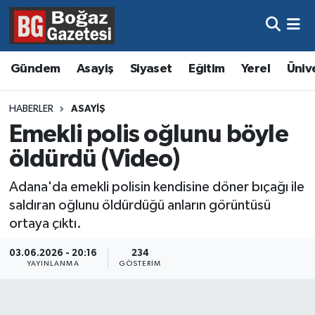
Asayiş
Hava Durumu
Gündem
Asayiş
Siyaset
Eğitim
Yerel
Üniv
Eğitim
Trafik Durumu
HABERLER
ASAYIŞ
Ekonomi
Süper Lig Puan Durumu ve Fikstür
Emekli polis oğlunu böyle
öldürdü (Video)
Gündem
Tüm Manşetler
Adana'da emekli polisin kendisine döner bıçağı ile
Kültür ve Sanat
Son Dakika Haberleri
saldıran oğlunu öldürdüğü anların görüntüsü
ortaya çıktı.
Magazin
Haber Arşivi
03.06.2026 - 20:16
234
YAYINLANMA
GÖSTERIM
Resmi İlanlar
Sağlık