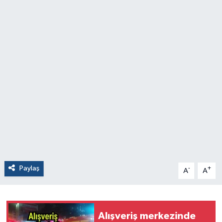
Paylaş
-
+
A
A
Alışveriş merkezinde