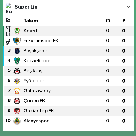
Süper Lig
#
Takım
O
P
1
Amed
0
0
2
Erzurumspor FK
0
0
3
Başakşehir
0
0
4
Kocaelispor
0
0
5
Beşiktaş
0
0
6
Eyüpspor
0
0
7
Galatasaray
0
0
8
Çorum FK
0
0
9
Gaziantep FK
0
0
10
Alanyaspor
0
0