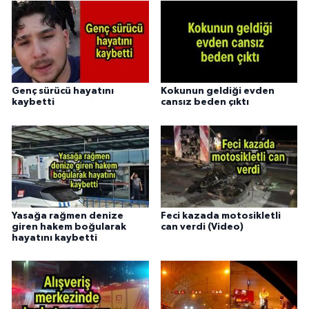
Genç sürücü hayatını
Kokunun geldiği evden
kaybetti
cansız beden çıktı
Yasağa rağmen denize
Feci kazada motosikletli
giren hakem boğularak
can verdi (Video)
hayatını kaybetti