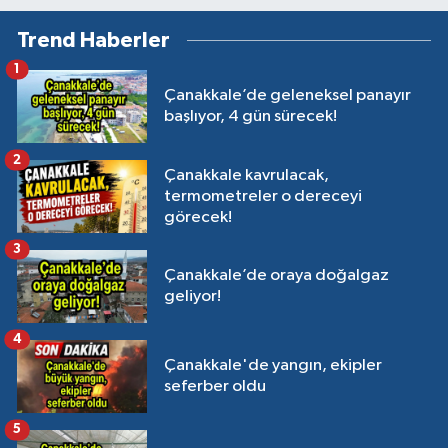
Trend Haberler
1
Çanakkale’de geleneksel panayır
başlıyor, 4 gün sürecek!
2
Çanakkale kavrulacak,
termometreler o dereceyi
görecek!
3
Çanakkale’de oraya doğalgaz
geliyor!
4
Çanakkale'de yangın, ekipler
seferber oldu
5