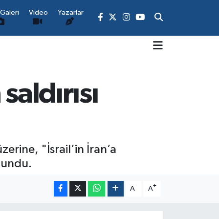
Galeri
Video
Yazarlar
saldırısı
zerine, "İsrail’in İran’a
ulundu.
-
+
A
A