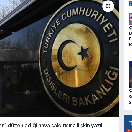
R
Ç
B
F
R
Ç
a
y
ran’ düzenlediği hava saldırısına ilişkin yazılı
1