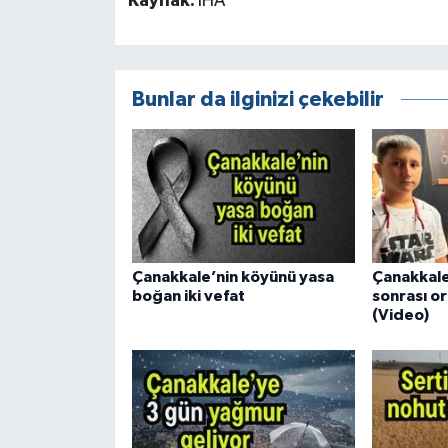
Kaynak:
İHA
Bunlar da ilginizi çekebilir
Çanakkale’nin köyünü yasa
Çanakkale
boğan iki vefat
sonrası or
(Video)