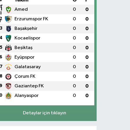
1
Amed
0
0
2
Erzurumspor FK
0
0
3
Başakşehir
0
0
4
Kocaelispor
0
0
5
Beşiktaş
0
0
6
Eyüpspor
0
0
7
Galatasaray
0
0
8
Çorum FK
0
0
9
Gaziantep FK
0
0
0
Alanyaspor
0
0
Detaylar için tıklayın