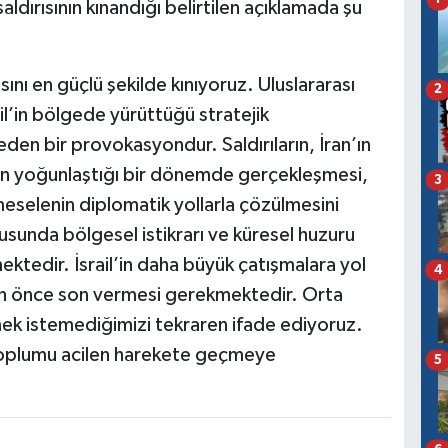
saldırısının kınandığı belirtilen açıklamada şu
ısını en güçlü şekilde kınıyoruz. Uluslararası
2
ail’in bölgede yürüttüğü stratejik
 eden bir provokasyondur. Saldırıların, İran’ın
rin yoğunlaştığı bir dönemde gerçekleşmesi,
3
eselenin diplomatik yollarla çözülmesini
tusunda bölgesel istikrarı ve küresel huzuru
ktedir. İsrail’in daha büyük çatışmalara yol
4
 an önce son vermesi gerekmektedir. Orta
ek istemediğimizi tekraren ifade ediyoruz.
 toplumu acilen harekete geçmeye
5