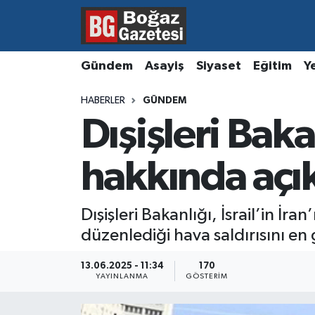
Asayiş
Hava Durumu
Gündem
Asayiş
Siyaset
Eğitim
Y
Eğitim
Trafik Durumu
HABERLER
GÜNDEM
Dışişleri Baka
Ekonomi
Süper Lig Puan Durumu ve Fikstür
Gündem
Tüm Manşetler
hakkında açı
Kültür ve Sanat
Son Dakika Haberleri
Dışişleri Bakanlığı, İsrail’in İra
düzenlediği hava saldırısını en
Magazin
Haber Arşivi
13.06.2025 - 11:34
170
Resmi İlanlar
YAYINLANMA
GÖSTERIM
Sağlık