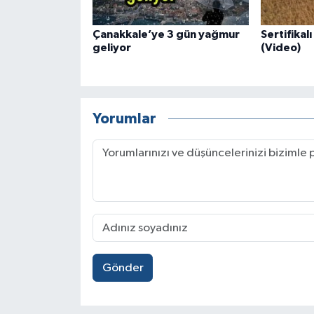
Çanakkale’ye 3 gün yağmur
Sertifikal
geliyor
(Video)
Yorumlar
Gönder