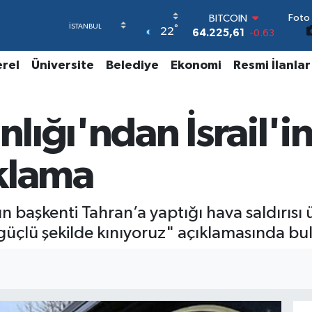
BITCOIN
Foto 
64.225,61
-0.63
°
22
DOLAR
47,6704
0
erel
Üniversite
Belediye
Ekonomi
Resmi İlanlar
EURO
55,0406
-0.08
STERLİN
64,2143
0
nlığı'ndan İsrail'in 
GRAM ALTIN
6510.40
0.45
BİST100
klama
13.799
70
n’ın başkenti Tahran’a yaptığı hava saldırısı ü
 güçlü şekilde kınıyoruz" açıklamasında b