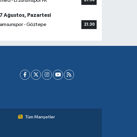
med - Erzurumspor FK
21:30
7 Ağustos, Pazartesi
amsunspor - Göztepe
21:30
Tüm Manşetler