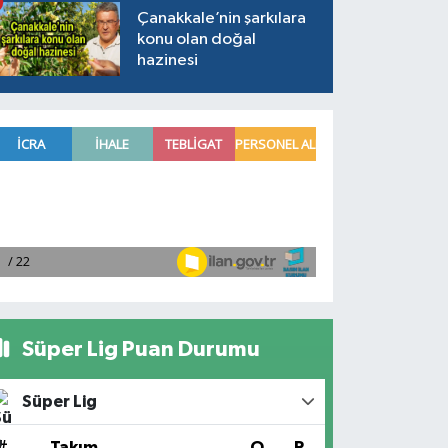
Çanakkale’nin şarkılara
konu olan doğal
hazinesi
Süper Lig Puan Durumu
Süper Lig
#
Takım
O
P