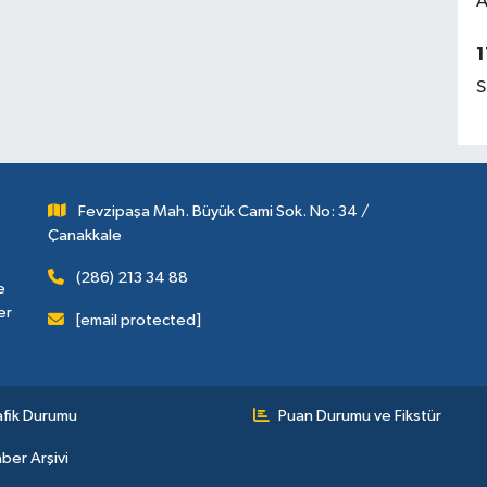
A
1
S
Fevzipaşa Mah. Büyük Cami Sok. No: 34 /
Çanakkale
(286) 213 34 88
e
er
[email protected]
afik Durumu
Puan Durumu ve Fikstür
ber Arşivi