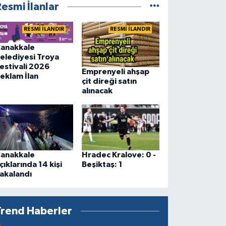
esmi İlanlar
RESMİ İLANDIR
RESMİ İLANDIR
anakkale
elediyesi Troya
estivali 2026
Emprenyeli ahşap
eklam İlan
çit direği satın
alınacak
anakkale
Hradec Kralove: 0 -
çıklarında 14 kişi
Beşiktaş: 1
akalandı
Trend Haberler