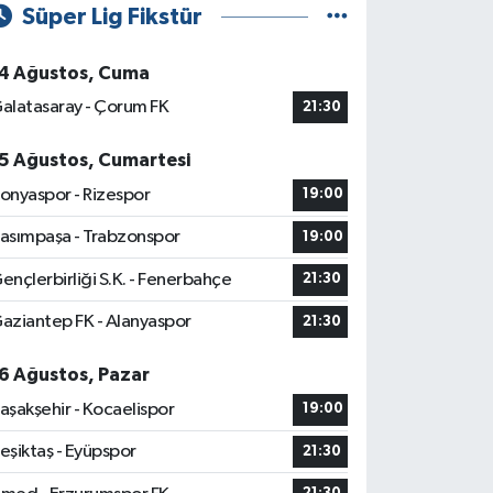
Süper Lig Fikstür
4 Ağustos, Cuma
alatasaray - Çorum FK
21:30
5 Ağustos, Cumartesi
onyaspor - Rizespor
19:00
asımpaşa - Trabzonspor
19:00
ençlerbirliği S.K. - Fenerbahçe
21:30
aziantep FK - Alanyaspor
21:30
6 Ağustos, Pazar
aşakşehir - Kocaelispor
19:00
eşiktaş - Eyüpspor
21:30