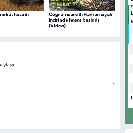
ı nohut hasadı
Coğrafi işaretli Havran siyah
incirinde hasat başladı
(Video)
1