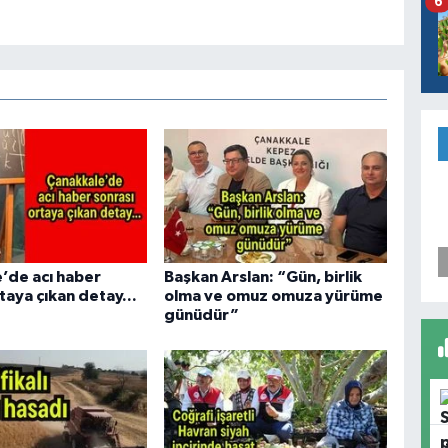
6
’de acı haber
Başkan Arslan: “Gün, birlik
taya çıkan detay...
olma ve omuz omuza yürüme
günüdür”