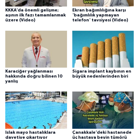
KKKA’da önemli gelişme;
Ekran bağımlılığına karşı
aşının ilk fazı tamamlanmak
'bağımlılık yapmayan
üzere (Video)
telefon' tavsiyesi (Video)
Karaciğer yağlanması
Sigara implant kaybının en
hakkında doğru bilinen 10
büyük nedenlerinden biri
yanlış
Islak mayo hastalıklara
Çanakkale’deki hastanede
davetiye çıkartıyor
üç hastaya beyin tümörü