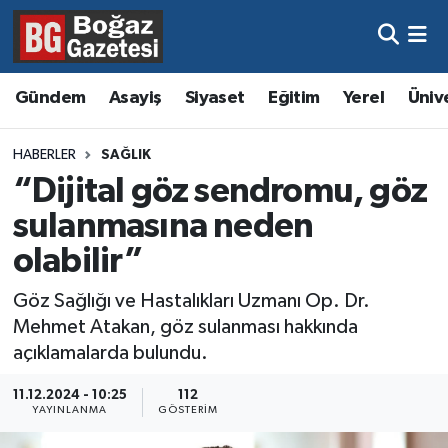
Asayiş
Hava Durumu
Gündem
Asayiş
Siyaset
Eğitim
Yerel
Üniv
Eğitim
Trafik Durumu
HABERLER
SAĞLIK
Ekonomi
Süper Lig Puan Durumu ve Fikstür
“Dijital göz sendromu, göz
sulanmasına neden
Gündem
Tüm Manşetler
olabilir”
Kültür ve Sanat
Son Dakika Haberleri
Göz Sağlığı ve Hastalıkları Uzmanı Op. Dr.
Mehmet Atakan, göz sulanması hakkında
Magazin
Haber Arşivi
açıklamalarda bulundu.
Resmi İlanlar
11.12.2024 - 10:25
112
YAYINLANMA
GÖSTERIM
Sağlık