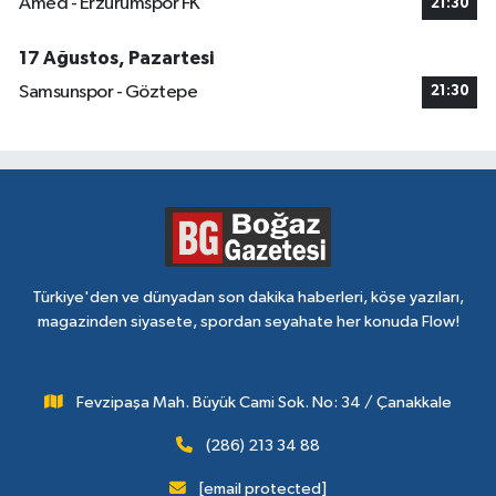
Amed - Erzurumspor FK
21:30
17 Ağustos, Pazartesi
Samsunspor - Göztepe
21:30
Türkiye'den ve dünyadan son dakika haberleri, köşe yazıları,
magazinden siyasete, spordan seyahate her konuda Flow!
Fevzipaşa Mah. Büyük Cami Sok. No: 34 / Çanakkale
(286) 213 34 88
[email protected]