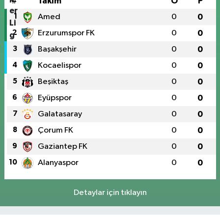
#
Takım
O
P
1
Amed
0
0
2
Erzurumspor FK
0
0
3
Başakşehir
0
0
4
Kocaelispor
0
0
5
Beşiktaş
0
0
6
Eyüpspor
0
0
7
Galatasaray
0
0
8
Çorum FK
0
0
9
Gaziantep FK
0
0
10
Alanyaspor
0
0
Detaylar için tıklayın