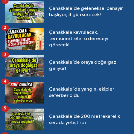
1
Çanakkale’de geleneksel panayır
başlıyor, 4 gün sürecek!
2
Çanakkale kavrulacak,
termometreler o dereceyi
görecek!
3
Çanakkale’de oraya doğalgaz
geliyor!
4
Çanakkale'de yangın, ekipler
seferber oldu
5
Çanakkale’de 200 metrekarelik
serada yetiştirdi